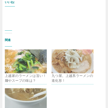
いいね:
関連
上越家のラーメンは旨い！
九つ屋。上越系ラーメンの
麺やスープの味は？
進化形！