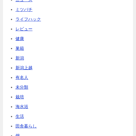
ミツバチ
ライフハック
レビュー
健康
巣箱
新潟
新潟上越
有名人
未分類
栽培
海水浴
生活
田舎暮らし
畑