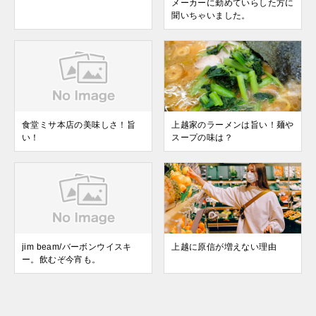
メーカーに勤めていらした方に
聞いちゃいました。
食堂ミサ本店の美味しさ！旨
上越家のラーメンは旨い！麺や
い！
スープの味は？
jim beam/バーボンウイスキ
上越に原信が増えない理由
ー。飲むぞ今宵も。