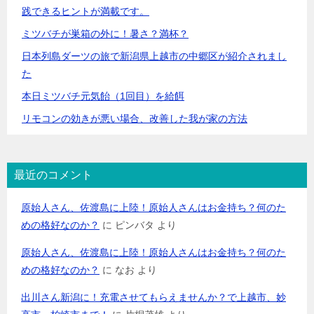
践できるヒントが満載です。
ミツバチが巣箱の外に！暑さ？満杯？
日本列島ダーツの旅で新潟県上越市の中郷区が紹介されまし
た
本日ミツバチ元気飴（1回目）を給餌
リモコンの効きが悪い場合、改善した我が家の方法
最近のコメント
原始人さん、佐渡島に上陸！原始人さんはお金持ち？何のた
めの格好なのか？
に
ピンバタ
より
原始人さん、佐渡島に上陸！原始人さんはお金持ち？何のた
めの格好なのか？
に
なお
より
出川さん新潟に！充電させてもらえませんか？で上越市、妙