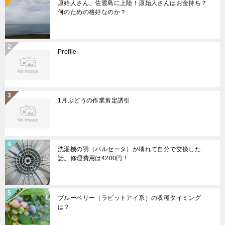
原始人さん、佐渡島に上陸！原始人さんはお金持ち？
何のための格好なのか？
Profile
1月ぶどうの作業剪定誘引
洗濯機の羽（パルセータ）が壊れて自分で交換した
話。修理費用は4200円！
ブルーベリー（ラビットアイ系）の収穫タイミング
は？