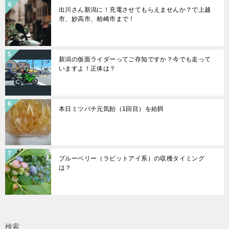
出川さん新潟に！充電させてもらえませんか？で上越
市、妙高市、柏崎市まで！
新潟の仮面ライダーってご存知ですか？今でも走って
いますよ！正体は？
本日ミツバチ元気飴（1回目）を給餌
ブルーベリー（ラビットアイ系）の収穫タイミング
は？
検索