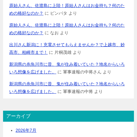
原始人さん、佐渡島に上陸！原始人さんはお金持ち？何のた
めの格好なのか？
に
ピンバタ
より
原始人さん、佐渡島に上陸！原始人さんはお金持ち？何のた
めの格好なのか？
に
なお
より
出川さん新潟に！充電させてもらえませんか？で上越市、妙
高市、柏崎市まで！
に
片桐茂雄
より
新潟県の糸魚川市に昔、鬼が住み着いていた？地名からいろ
いろ想像を広げました。
に
軍事速報の中将さん
より
新潟県の糸魚川市に昔、鬼が住み着いていた？地名からいろ
いろ想像を広げました。
に
軍事速報の中将
より
アーカイブ
2026年7月