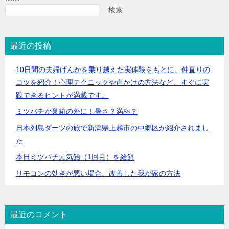
検索
最近の投稿
10日間の夫婦げんかを乗り越えた実体験をもとに、仲直りの
コツを紹介！心理テクニックや声かけの方法など、すぐに実
践できるヒントが満載です。
ミツバチが巣箱の外に！暑さ？満杯？
日本列島ダーツの旅で新潟県上越市の中郷区が紹介されまし
た
本日ミツバチ元気飴（1回目）を給餌
リモコンの効きが悪い場合、改善した我が家の方法
最近のコメント