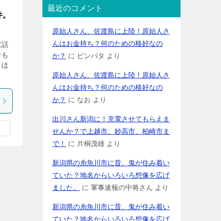
最近のコメント
件。
原始人さん、佐渡島に上陸！原始人さ
んはお金持ち？何のための格好なの
電話
でも
か？
に
ピンバタ
より
、ほ
原始人さん、佐渡島に上陸！原始人さ
んはお金持ち？何のための格好なの
か？
に
なお
より
出川さん新潟に！充電させてもらえま
せんか？で上越市、妙高市、柏崎市ま
で！
に
片桐茂雄
より
新潟県の糸魚川市に昔、鬼が住み着い
ていた？地名からいろいろ想像を広げ
ました。
に
軍事速報の中将さん
より
新潟県の糸魚川市に昔、鬼が住み着い
ていた？地名からいろいろ想像を広げ