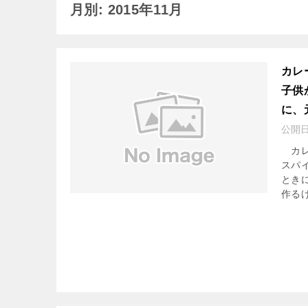
月別: 2015年11月
カレ
子供
に、
公開
カレ
スパ
とき
作るけ