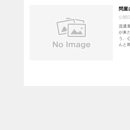
問屋
公開
流通
が来
う、
んと精