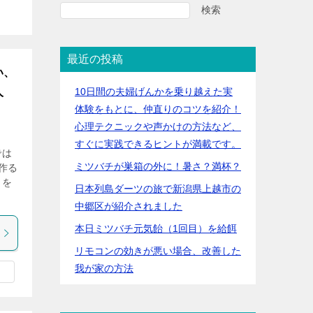
検索
最近の投稿
い、
10日間の夫婦げんかを乗り越えた実
人
体験をもとに、仲直りのコツを紹介！
心理テクニックや声かけの方法など、
すぐに実践できるヒントが満載です。
では
ミツバチが巣箱の外に！暑さ？満杯？
作る
口を
日本列島ダーツの旅で新潟県上越市の
中郷区が紹介されました
本日ミツバチ元気飴（1回目）を給餌
リモコンの効きが悪い場合、改善した
我が家の方法