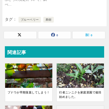
べ…
タグ
ブルーベリー
果樹
0
0
関連記事
ブドウが早期落葉してしまう！
行者ニンニクを家庭菜園で栽培
始めました。