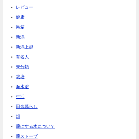
レビュー
健康
巣箱
新潟
新潟上越
有名人
未分類
栽培
海水浴
生活
田舎暮らし
畑
薪にする木について
薪ストーブ