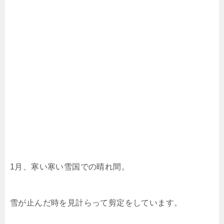
1月、寒い寒い雪国での晴れ間。
雪が止んだ時を見計らって剪定をしています。