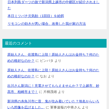
日本列島ダーツの旅で新潟県上越市の中郷区が紹介されまし
た
本日ミツバチ元気飴（1回目）を給餌
リモコンの効きが悪い場合、改善した我が家の方法
最近のコメント
原始人さん、佐渡島に上陸！原始人さんはお金持ち？何のた
めの格好なのか？
に
ピンバタ
より
原始人さん、佐渡島に上陸！原始人さんはお金持ち？何のた
めの格好なのか？
に
なお
より
出川さん新潟に！充電させてもらえませんか？で上越市、妙
高市、柏崎市まで！
に
片桐茂雄
より
新潟県の糸魚川市に昔、鬼が住み着いていた？地名からいろ
いろ想像を広げました。
に
軍事速報の中将さん
より