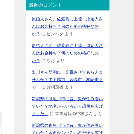
最近のコメント
原始人さん、佐渡島に上陸！原始人さ
んはお金持ち？何のための格好なの
か？
に
ピンバタ
より
原始人さん、佐渡島に上陸！原始人さ
んはお金持ち？何のための格好なの
か？
に
なお
より
出川さん新潟に！充電させてもらえま
せんか？で上越市、妙高市、柏崎市ま
で！
に
片桐茂雄
より
新潟県の糸魚川市に昔、鬼が住み着い
ていた？地名からいろいろ想像を広げ
ました。
に
軍事速報の中将さん
より
新潟県の糸魚川市に昔、鬼が住み着い
ていた？地名からいろいろ想像を広げ