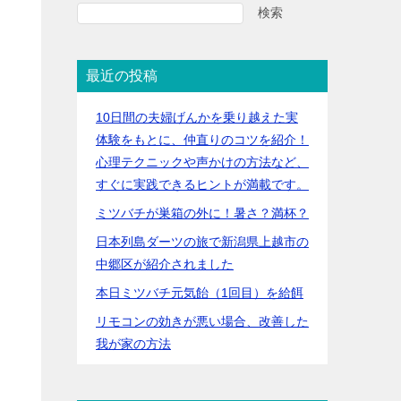
検索
最近の投稿
10日間の夫婦げんかを乗り越えた実
体験をもとに、仲直りのコツを紹介！
心理テクニックや声かけの方法など、
すぐに実践できるヒントが満載です。
ミツバチが巣箱の外に！暑さ？満杯？
日本列島ダーツの旅で新潟県上越市の
中郷区が紹介されました
本日ミツバチ元気飴（1回目）を給餌
リモコンの効きが悪い場合、改善した
我が家の方法