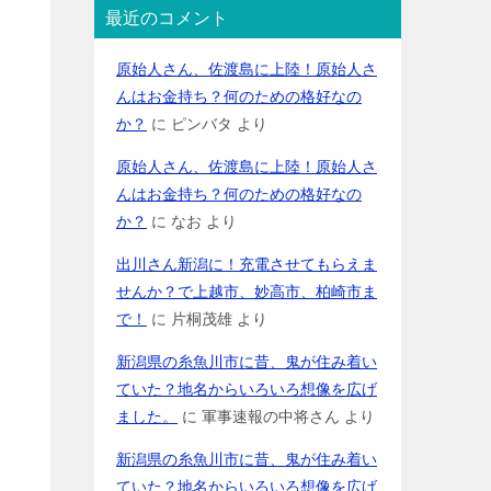
最近のコメント
原始人さん、佐渡島に上陸！原始人さ
んはお金持ち？何のための格好なの
か？
に
ピンバタ
より
原始人さん、佐渡島に上陸！原始人さ
んはお金持ち？何のための格好なの
か？
に
なお
より
出川さん新潟に！充電させてもらえま
せんか？で上越市、妙高市、柏崎市ま
で！
に
片桐茂雄
より
新潟県の糸魚川市に昔、鬼が住み着い
ていた？地名からいろいろ想像を広げ
ました。
に
軍事速報の中将さん
より
新潟県の糸魚川市に昔、鬼が住み着い
ていた？地名からいろいろ想像を広げ