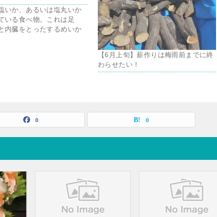
塩いか、あるいは塩丸いか
ている食べ物。これは足
と内臓をとったするめいか
【6月上旬】薪作りは梅雨前までに終
わらせたい！
0
0