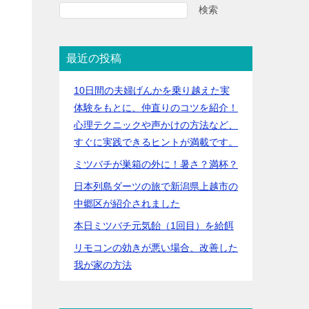
検索
さ
っ
最近の投稿
10日間の夫婦げんかを乗り越えた実
体験をもとに、仲直りのコツを紹介！
心理テクニックや声かけの方法など、
すぐに実践できるヒントが満載です。
ミツバチが巣箱の外に！暑さ？満杯？
日本列島ダーツの旅で新潟県上越市の
中郷区が紹介されました
本日ミツバチ元気飴（1回目）を給餌
リモコンの効きが悪い場合、改善した
我が家の方法