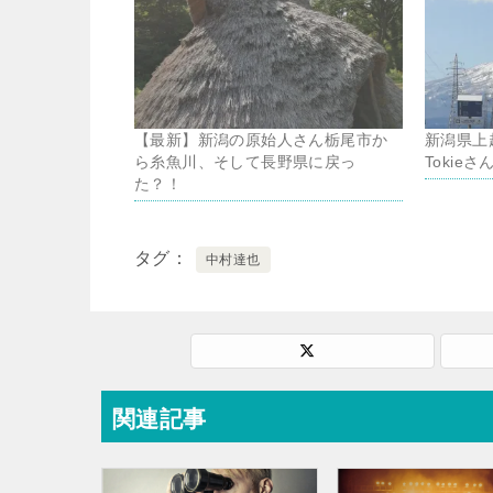
【最新】新潟の原始人さん栃尾市か
新潟県上
ら糸魚川、そして長野県に戻っ
Tokie
た？！
タグ
中村達也
関連記事