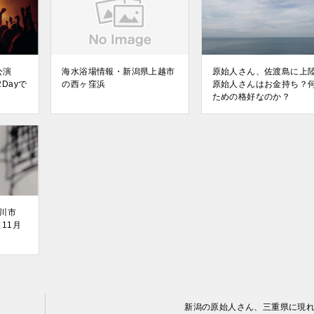
潟公演
海水浴場情報・新潟県上越市
原始人さん、佐渡島に上
2Dayで
の西ヶ窪浜
原始人さんはお金持ち？
ための格好なのか？
川市
11月
新潟の原始人さん、三重県に現