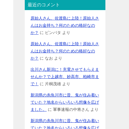
最近のコメント
原始人さん、佐渡島に上陸！原始人さ
んはお金持ち？何のための格好なの
か？
に
ピンバタ
より
原始人さん、佐渡島に上陸！原始人さ
んはお金持ち？何のための格好なの
か？
に
なお
より
出川さん新潟に！充電させてもらえま
せんか？で上越市、妙高市、柏崎市ま
で！
に
片桐茂雄
より
新潟県の糸魚川市に昔、鬼が住み着い
ていた？地名からいろいろ想像を広げ
ました。
に
軍事速報の中将さん
より
新潟県の糸魚川市に昔、鬼が住み着い
ていた？地名からいろいろ想像を広げ