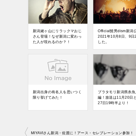
新潟姥ヶ山にリラックマおじ
Official髭男dism新
さん登場！なぜ新潟に変わっ
2021年10月8日、9日
た人が現れるのか？！
した。
新潟出身の有名人を思いつく
ブラタモリ新潟県糸魚
限り挙げてみた！
編！放送は11月20日と
27日19時半より！
MIYAVIさん新潟・佐渡に！アース・セレブレーション参加！