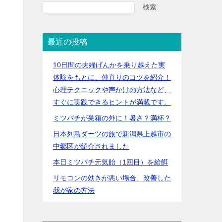
検索
最近の投稿
10日間の夫婦げんかを乗り越えた実
体験をもとに、仲直りのコツを紹介！
心理テクニックや声かけの方法など、
すぐに実践できるヒントが満載です。
ミツバチが巣箱の外に！暑さ？満杯？
日本列島ダーツの旅で新潟県上越市の
中郷区が紹介されました
本日ミツバチ元気飴（1回目）を給餌
リモコンの効きが悪い場合、改善した
我が家の方法