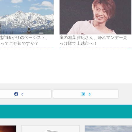
越市ゆかりのベーシスト、
嵐の相葉雅紀さん、帰れマンデー見
さんってご存知ですか？
っけ隊で上越市へ！
0
0