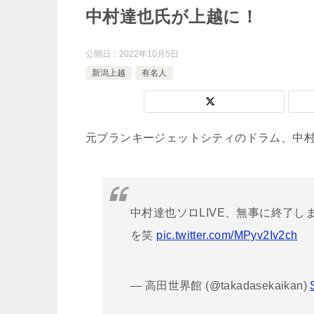
中村達也氏が上越に！
公開日：
2022年10月5日
新潟上越
有名人
元ブランキージェットシティのドラム、中
中村達也ソロLIVE、無事に終了
を笑
pic.twitter.com/MPyv2Iv2ch
— 高田世界館 (@takadasekaikan)