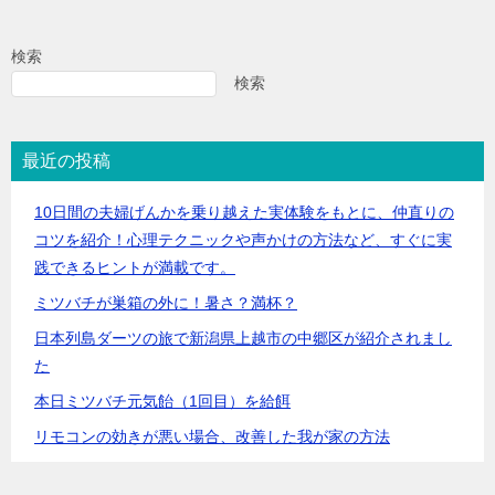
検索
検索
最近の投稿
10日間の夫婦げんかを乗り越えた実体験をもとに、仲直りの
コツを紹介！心理テクニックや声かけの方法など、すぐに実
践できるヒントが満載です。
ミツバチが巣箱の外に！暑さ？満杯？
日本列島ダーツの旅で新潟県上越市の中郷区が紹介されまし
た
本日ミツバチ元気飴（1回目）を給餌
リモコンの効きが悪い場合、改善した我が家の方法