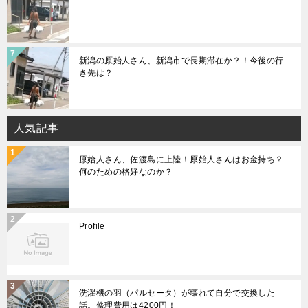
新潟の原始人さん、新潟市で長期滞在か？！今後の行
き先は？
人気記事
原始人さん、佐渡島に上陸！原始人さんはお金持ち？
何のための格好なのか？
Profile
洗濯機の羽（パルセータ）が壊れて自分で交換した
話。修理費用は4200円！