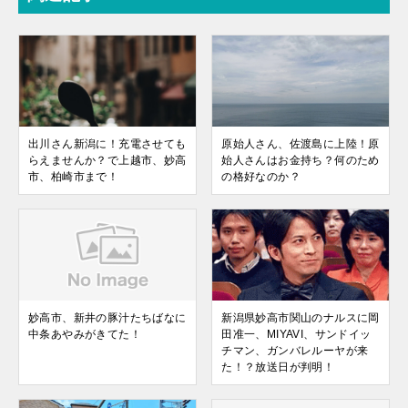
出川さん新潟に！充電させても
原始人さん、佐渡島に上陸！原
らえませんか？で上越市、妙高
始人さんはお金持ち？何のため
市、柏崎市まで！
の格好なのか？
妙高市、新井の豚汁たちばなに
新潟県妙高市関山のナルスに岡
中条あやみがきてた！
田准一、MIYAVI、サンドイッ
チマン、ガンバレルーヤが来
た！？放送日が判明！