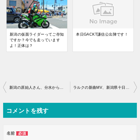
新潟の仮面ライダーってご存知
本日GACKT謙信公出陣です！
ですか？今でも走っています
よ！正体は？
新潟の原始人さん、分水から秋葉区、そして新発田、また新潟市に戻る
ラルクの新曲MV、新潟県十日町の清津峡でロケ撮影！【L’Arc～en～Ciel】
コメントを残す
名前
必須