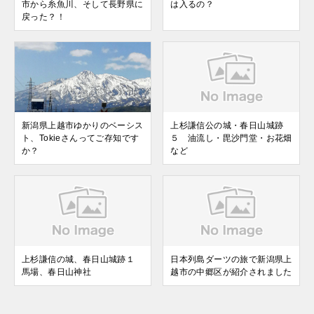
市から糸魚川、そして長野県に
は入るの？
戻った？！
新潟県上越市ゆかりのベーシス
上杉謙信公の城・春日山城跡
ト、Tokieさんってご存知です
５ 油流し・毘沙門堂・お花畑
か？
など
上杉謙信の城、春日山城跡１
日本列島ダーツの旅で新潟県上
馬場、春日山神社
越市の中郷区が紹介されました