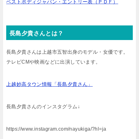
ベストボディジャパン・エントリー表（ＰＤＦ）
長島夕貴さんとは？
長島夕貴さんは上越市五智出身のモデル・女優です。
テレビCMや映画などに出演しています。
上越妙高タウン情報「長島夕貴さん」
長島夕貴さんのインスタグラム↓
https://www.instagram.com/nayukiga/?hl=ja