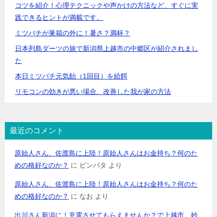
コツを紹介！心理テクニックや声かけの方法など、すぐに実
践できるヒントが満載です。
ミツバチが巣箱の外に！暑さ？満杯？
日本列島ダーツの旅で新潟県上越市の中郷区が紹介されまし
た
本日ミツバチ元気飴（1回目）を給餌
リモコンの効きが悪い場合、改善した我が家の方法
最近のコメント
原始人さん、佐渡島に上陸！原始人さんはお金持ち？何のた
めの格好なのか？
に
ピンバタ
より
原始人さん、佐渡島に上陸！原始人さんはお金持ち？何のた
めの格好なのか？
に
なお
より
出川さん新潟に！充電させてもらえませんか？で上越市、妙