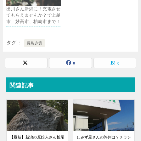
出川さん新潟に！充電させ
てもらえませんか？で上越
市、妙高市、柏崎市まで！
タグ
長島夕貴
0
0
関連記事
【最新】新潟の原始人さん栃尾
しみず屋さんの評判は？チラシ