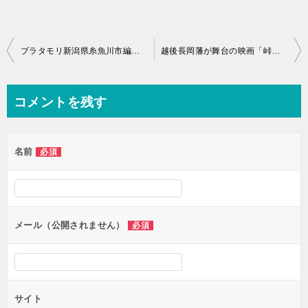
ブラタモリ新潟県糸魚川市編！放送は11月20日と11月27日19時半より！
越後長岡藩が舞台の映画「峠 最後のサムライ」2022年公開！司馬遼太郎原作
コメントを残す
名前
必須
メール（公開されません）
必須
サイト