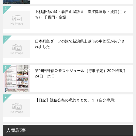
上杉謙信の城・春日山城跡６ 直江津屋敷・虎口(こぐ
ち)・千貫門・空堀
日本列島ダーツの旅で新潟県上越市の中郷区が紹介さ
れました
第99回謙信公祭スケジュール（行事予定）2024年8月
24日、25日
【日記】謙信公祭の私的まとめ。３（自分専用）
人気記事