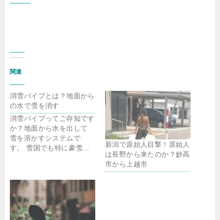
関連
消雪パイプとは？地面から
の水で雪を消す
消雪パイプってご存知です
か？地面から水を出して
雪を溶かすシステムで
新潟で原始人目撃！原始人
す。 雪国でも特に豪雪…
は長野から来たのか？妙高
市から上越市