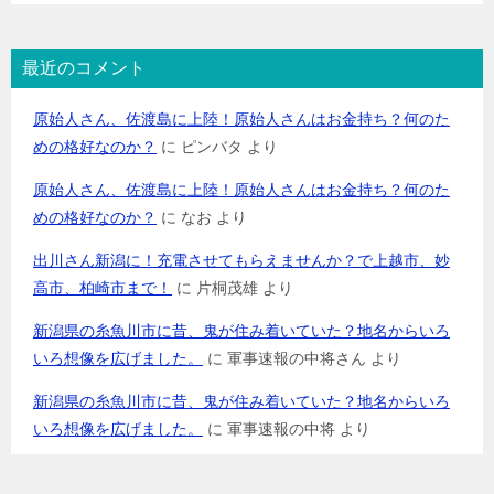
最近のコメント
原始人さん、佐渡島に上陸！原始人さんはお金持ち？何のた
めの格好なのか？
に
ピンバタ
より
原始人さん、佐渡島に上陸！原始人さんはお金持ち？何のた
めの格好なのか？
に
なお
より
出川さん新潟に！充電させてもらえませんか？で上越市、妙
高市、柏崎市まで！
に
片桐茂雄
より
新潟県の糸魚川市に昔、鬼が住み着いていた？地名からいろ
いろ想像を広げました。
に
軍事速報の中将さん
より
新潟県の糸魚川市に昔、鬼が住み着いていた？地名からいろ
いろ想像を広げました。
に
軍事速報の中将
より