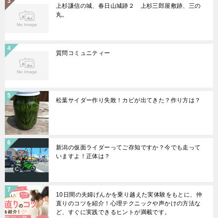
上杉謙信の城、春日山城跡２ 上杉三郎屋敷跡、三の
丸。
質問コミュニティー
松葉サイダー作り失敗！カビが出てきた？作り方は？
新潟の仮面ライダーってご存知ですか？今でも走って
いますよ！正体は？
10日間の夫婦げんかを乗り越えた実体験をもとに、仲
直りのコツを紹介！心理テクニックや声かけの方法な
ど、すぐに実践できるヒントが満載です。