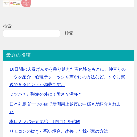
検索
検索
最近の投稿
10日間の夫婦げんかを乗り越えた実体験をもとに、仲直りの
コツを紹介！心理テクニックや声かけの方法など、すぐに実
践できるヒントが満載です。
ミツバチが巣箱の外に！暑さ？満杯？
日本列島ダーツの旅で新潟県上越市の中郷区が紹介されまし
た
本日ミツバチ元気飴（1回目）を給餌
リモコンの効きが悪い場合、改善した我が家の方法