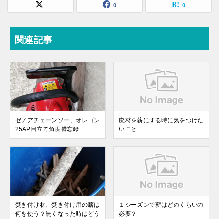
0
0
関連記事
ゼノアチェーンソー、オレゴン
廃材を薪にする時に気をつけた
25AP目立て角度備忘録
いこと
焚き付け材、焚き付け用の薪は
１シーズンで薪はどのくらいの
何を使う？無くなった時はどう
必要？