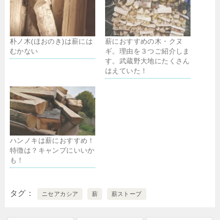
朴ノ木(ほおのき)は薪には
薪におすすめの木・クヌ
むかない
ギ。理由を３つご紹介しま
す。武蔵野大地にたくさん
はえていた！
ハンノキは薪におすすめ！
特徴は？キャンプにいいか
も！
タグ
ニセアカシア
薪
薪ストーブ