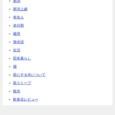
新潟
新潟上越
有名人
未分類
栽培
海水浴
生活
田舎暮らし
畑
薪にする木について
薪ストーブ
観光
飲食店レビュー