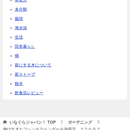
未分類
栽培
海水浴
生活
田舎暮らし
畑
薪にする木について
薪ストーブ
観光
飲食店レビュー
いなぐらジャパン！
TOP
ガーデニング
伸びすぎたフレンチラベンダーを強剪定。どうなる？