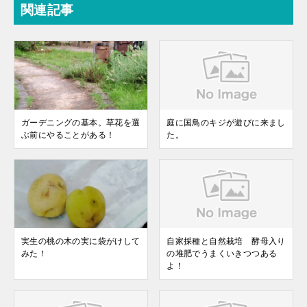
関連記事
ガーデニングの基本。草花を選
庭に国鳥のキジが遊びに来まし
ぶ前にやることがある！
た。
実生の桃の木の実に袋がけして
自家採種と自然栽培 酵母入り
みた！
の堆肥でうまくいきつつある
よ！