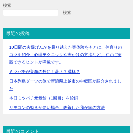
検索
検索
最近の投稿
10日間の夫婦げんかを乗り越えた実体験をもとに、仲直りの
コツを紹介！心理テクニックや声かけの方法など、すぐに実
践できるヒントが満載です。
ミツバチが巣箱の外に！暑さ？満杯？
日本列島ダーツの旅で新潟県上越市の中郷区が紹介されまし
た
本日ミツバチ元気飴（1回目）を給餌
リモコンの効きが悪い場合、改善した我が家の方法
最近のコメント