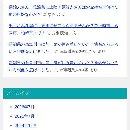
原始人さん、佐渡島に上陸！原始人さんはお金持ち？何のた
めの格好なのか？
に
なお
より
出川さん新潟に！充電させてもらえませんか？で上越市、妙
高市、柏崎市まで！
に
片桐茂雄
より
新潟県の糸魚川市に昔、鬼が住み着いていた？地名からいろ
いろ想像を広げました。
に
軍事速報の中将さん
より
新潟県の糸魚川市に昔、鬼が住み着いていた？地名からいろ
いろ想像を広げました。
に
軍事速報の中将
より
アーカイブ
2026年7月
2025年7月
2024年12月