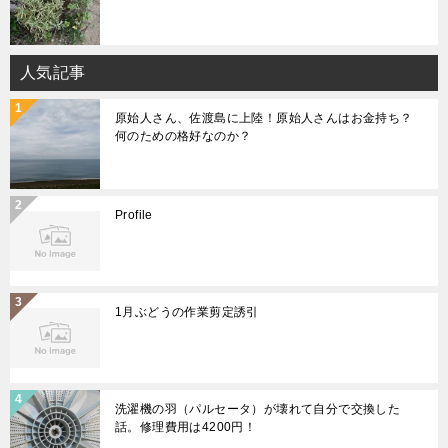
人気記事
原始人さん、佐渡島に上陸！原始人さんはお金持ち？
何のための格好なのか？
Profile
1月ぶどうの作業剪定誘引
洗濯機の羽（パルセータ）が壊れて自分で交換した
話。修理費用は4200円！