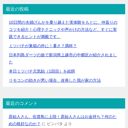
最近の投稿
10日間の夫婦げんかを乗り越えた実体験をもとに、仲直りの
コツを紹介！心理テクニックや声かけの方法など、すぐに実
践できるヒントが満載です。
ミツバチが巣箱の外に！暑さ？満杯？
日本列島ダーツの旅で新潟県上越市の中郷区が紹介されまし
た
本日ミツバチ元気飴（1回目）を給餌
リモコンの効きが悪い場合、改善した我が家の方法
最近のコメント
原始人さん、佐渡島に上陸！原始人さんはお金持ち？何のた
めの格好なのか？
に
ピンバタ
より