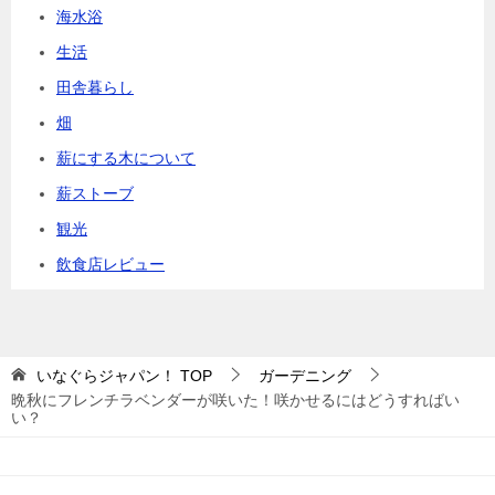
海水浴
生活
田舎暮らし
畑
薪にする木について
薪ストーブ
観光
飲食店レビュー
いなぐらジャパン！
TOP
ガーデニング
晩秋にフレンチラベンダーが咲いた！咲かせるにはどうすればい
い？