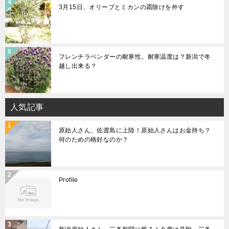
3月15日、オリーブとミカンの霜除けを外す
フレンチラベンダーの耐寒性。耐寒温度は？新潟で冬
越し出来る？
人気記事
原始人さん、佐渡島に上陸！原始人さんはお金持ち？
何のための格好なのか？
Profile