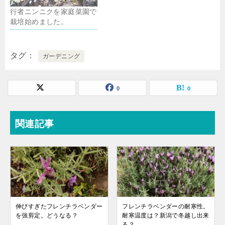
行者ニンニクを家庭菜園で
栽培始めました。
タグ
ガーデニング
0
0
関連記事
伸びすぎたフレンチラベンダー
フレンチラベンダーの耐寒性。
を強剪定。どうなる？
耐寒温度は？新潟で冬越し出来
る？