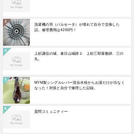
洗濯機の羽（パルセータ）が壊れて自分で交換した
話。修理費用は4200円！
上杉謙信の城、春日山城跡２ 上杉三郎屋敷跡、三の
丸。
MYM製シングルレバー混合水栓からお湯だけが出なく
なった！対策と自分で修理した記録。
質問コミュニティー