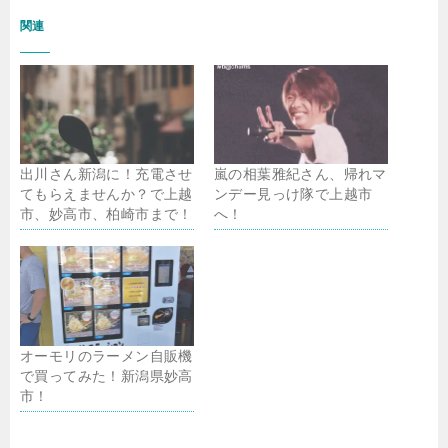
関連
出川さん新潟に！充電させ
嵐の相葉雅紀さん、帰れマ
てもらえませんか？で上越
ンデー見っけ隊で上越市
市、妙高市、柏崎市まで！
へ！
オーモリのラーメン自販機
で買ってみた！新潟県妙高
市！