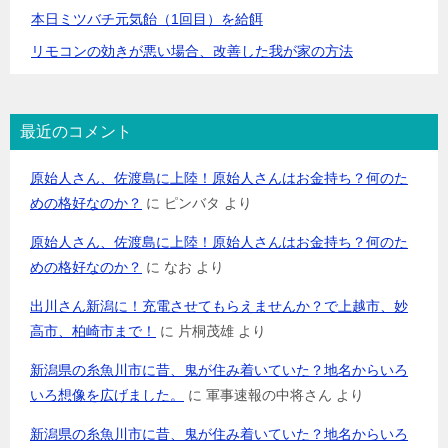
本日ミツバチ元気飴（1回目）を給餌
リモコンの効きが悪い場合、改善した我が家の方法
最近のコメント
原始人さん、佐渡島に上陸！原始人さんはお金持ち？何のた
めの格好なのか？
に
ピンバタ
より
原始人さん、佐渡島に上陸！原始人さんはお金持ち？何のた
めの格好なのか？
に
なお
より
出川さん新潟に！充電させてもらえませんか？で上越市、妙
高市、柏崎市まで！
に
片桐茂雄
より
新潟県の糸魚川市に昔、鬼が住み着いていた？地名からいろ
いろ想像を広げました。
に
軍事速報の中将さん
より
新潟県の糸魚川市に昔、鬼が住み着いていた？地名からいろ