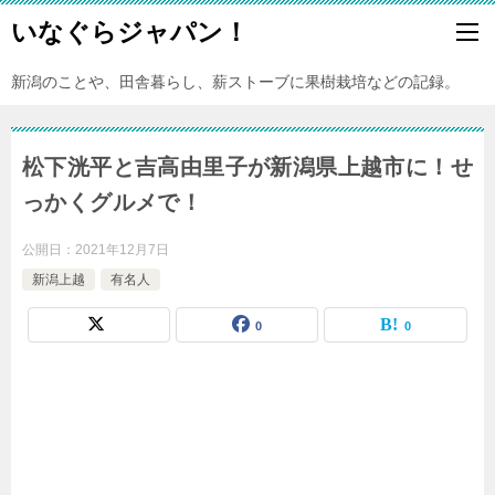
いなぐらジャパン！
新潟のことや、田舎暮らし、薪ストーブに果樹栽培などの記録。
松下洸平と吉高由里子が新潟県上越市に！せ
っかくグルメで！
公開日：
2021年12月7日
新潟上越
有名人
0
0