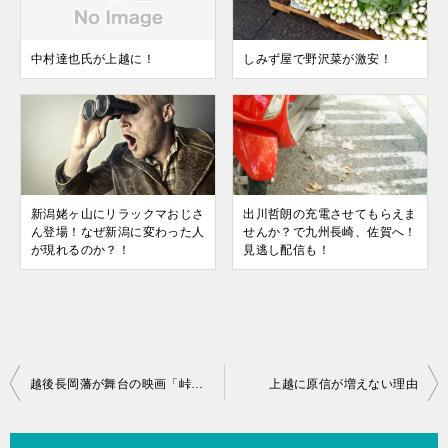
中村達也氏が上越に！
しみず屋で野沢菜が激安！
新潟姥ヶ山にリラックマおじさ
出川哲朗の充電させてもらえま
ん登場！なぜ新潟に変わった人
せんか？で九州長崎、佐賀へ！
が現れるのか？！
見逃し配信も！
越後長岡藩が舞台の映画「峠 最後のサムライ」2022年公開！司馬遼太郎原作
上越に原信が増えない理由