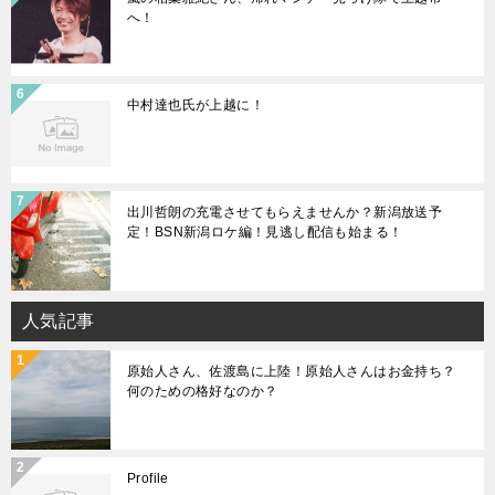
へ！
中村達也氏が上越に！
出川哲朗の充電させてもらえませんか？新潟放送予
定！BSN新潟ロケ編！見逃し配信も始まる！
人気記事
原始人さん、佐渡島に上陸！原始人さんはお金持ち？
何のための格好なのか？
Profile