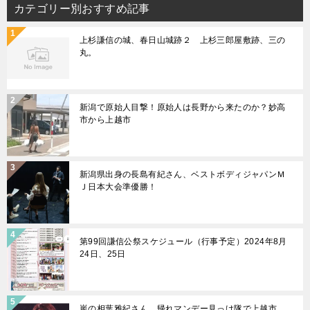
カテゴリー別おすすめ記事
上杉謙信の城、春日山城跡２ 上杉三郎屋敷跡、三の
丸。
新潟で原始人目撃！原始人は長野から来たのか？妙高
市から上越市
新潟県出身の長島有紀さん、ベストボディジャパンＭ
Ｊ日本大会準優勝！
第99回謙信公祭スケジュール（行事予定）2024年8月
24日、25日
嵐の相葉雅紀さん、帰れマンデー見っけ隊で上越市