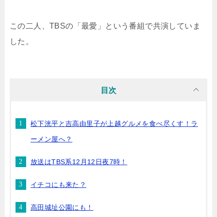
この二人、TBSの「最愛」という番組で共演していま
した。
目次
松下洸平と吉高由里子が上越グルメを食べ尽くす！ラ
ーメン屋へ？
放送はTBS系12月12日夜7時！
イチコにも来た？
高田城址公園にも！