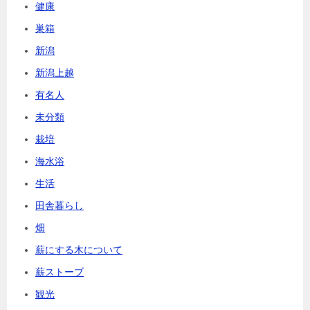
健康
巣箱
新潟
新潟上越
有名人
未分類
栽培
海水浴
生活
田舎暮らし
畑
薪にする木について
薪ストーブ
観光