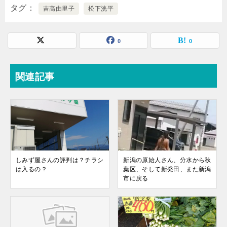
タグ
吉高由里子
松下洸平
0
0
関連記事
しみず屋さんの評判は？チラシ
新潟の原始人さん、分水から秋
は入るの？
葉区、そして新発田、また新潟
市に戻る