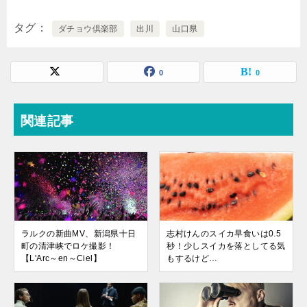
タグ
ダチョウ倶楽部
出川
山口県
0
0
関連記事
ラルクの新曲MV、新潟県十日
志村けんのスイカ早食いは0.5
町の清津峡でロケ撮影！
秒！少しスイカを落としてる気
【L'Arc～en～Ciel】
もするけど…