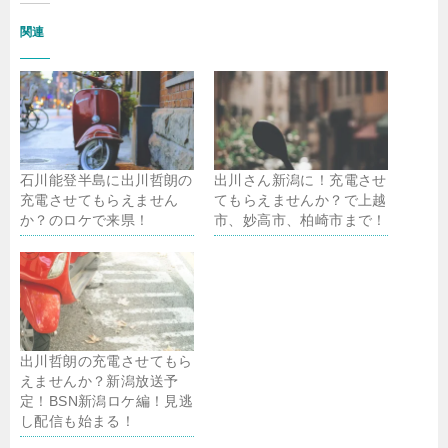
関連
石川能登半島に出川哲朗の
出川さん新潟に！充電させ
充電させてもらえません
てもらえませんか？で上越
か？のロケで来県！
市、妙高市、柏崎市まで！
出川哲朗の充電させてもら
えませんか？新潟放送予
定！BSN新潟ロケ編！見逃
し配信も始まる！