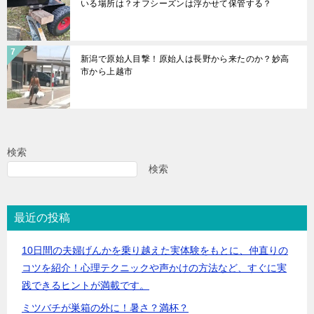
いる場所は？オフシーズンは浮かせて保管する？
新潟で原始人目撃！原始人は長野から来たのか？妙高
市から上越市
検索
検索
最近の投稿
10日間の夫婦げんかを乗り越えた実体験をもとに、仲直りの
コツを紹介！心理テクニックや声かけの方法など、すぐに実
践できるヒントが満載です。
ミツバチが巣箱の外に！暑さ？満杯？