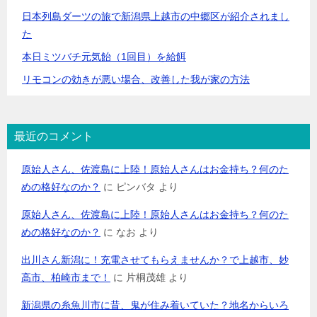
日本列島ダーツの旅で新潟県上越市の中郷区が紹介されまし
た
本日ミツバチ元気飴（1回目）を給餌
リモコンの効きが悪い場合、改善した我が家の方法
最近のコメント
原始人さん、佐渡島に上陸！原始人さんはお金持ち？何のた
めの格好なのか？
に
ピンバタ
より
原始人さん、佐渡島に上陸！原始人さんはお金持ち？何のた
めの格好なのか？
に
なお
より
出川さん新潟に！充電させてもらえませんか？で上越市、妙
高市、柏崎市まで！
に
片桐茂雄
より
新潟県の糸魚川市に昔、鬼が住み着いていた？地名からいろ