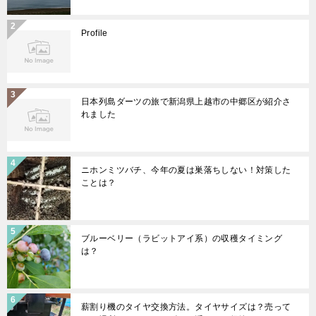
Profile
日本列島ダーツの旅で新潟県上越市の中郷区が紹介さ
れました
ニホンミツバチ、今年の夏は巣落ちしない！対策した
ことは？
ブルーベリー（ラビットアイ系）の収穫タイミング
は？
薪割り機のタイヤ交換方法。タイヤサイズは？売って