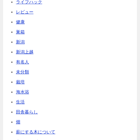
ライフハック
レビュー
健康
巣箱
新潟
新潟上越
有名人
未分類
栽培
海水浴
生活
田舎暮らし
畑
薪にする木について