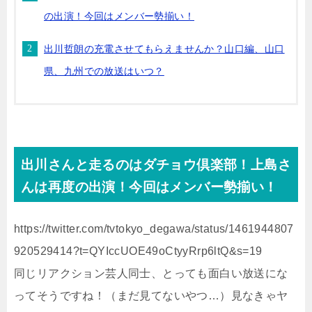
の出演！今回はメンバー勢揃い！
出川哲朗の充電させてもらえませんか？山口編、山口
県、九州での放送はいつ？
出川さんと走るのはダチョウ倶楽部！上島さ
んは再度の出演！今回はメンバー勢揃い！
https://twitter.com/tvtokyo_degawa/status/1461944807
920529414?t=QYIccUOE49oCtyyRrp6ltQ&s=19
同じリアクション芸人同士、とっても面白い放送にな
ってそうですね！（まだ見てないやつ…）見なきゃヤ