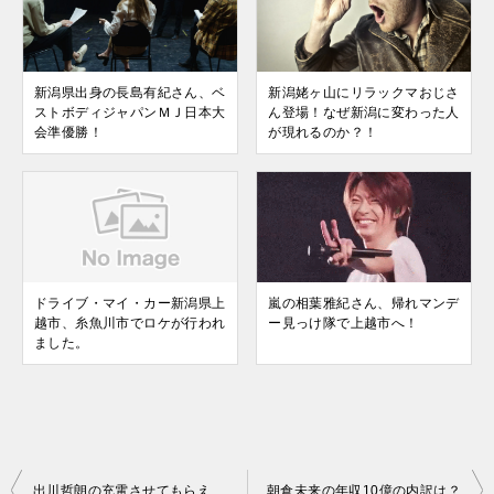
新潟県出身の長島有紀さん、ベ
新潟姥ヶ山にリラックマおじさ
ストボディジャパンＭＪ日本大
ん登場！なぜ新潟に変わった人
会準優勝！
が現れるのか？！
ドライブ・マイ・カー新潟県上
嵐の相葉雅紀さん、帰れマンデ
越市、糸魚川市でロケが行われ
ー見っけ隊で上越市へ！
ました。
出川哲朗の充電させてもらえませんか？で九州長崎、佐賀へ！見逃し配信も！
朝倉未来の年収10億の内訳は？