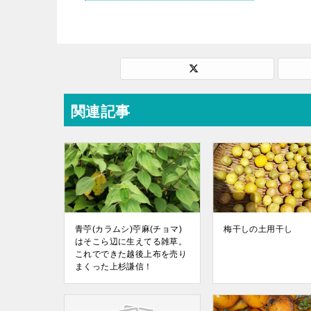
関連記事
青苧(カラムシ)苧麻(チョマ)
梅干しの土用干し
はそこら辺に生えてる雑草。
これでできた越後上布を売り
まくった上杉謙信！