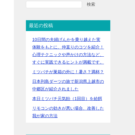
検索
最近の投稿
10日間の夫婦げんかを乗り越えた実
体験をもとに、仲直りのコツを紹介！
心理テクニックや声かけの方法など、
すぐに実践できるヒントが満載です。
ミツバチが巣箱の外に！暑さ？満杯？
日本列島ダーツの旅で新潟県上越市の
中郷区が紹介されました
本日ミツバチ元気飴（1回目）を給餌
リモコンの効きが悪い場合、改善した
我が家の方法