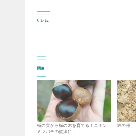
いいね:
関連
栃の実から栃の木を育てる！ニホン
綿の種、
ミツバチの蜜源に！