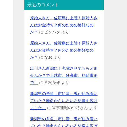
最近のコメント
原始人さん、佐渡島に上陸！原始人さ
んはお金持ち？何のための格好なの
か？
に
ピンバタ
より
原始人さん、佐渡島に上陸！原始人さ
んはお金持ち？何のための格好なの
か？
に
なお
より
出川さん新潟に！充電させてもらえま
せんか？で上越市、妙高市、柏崎市ま
で！
に
片桐茂雄
より
新潟県の糸魚川市に昔、鬼が住み着い
ていた？地名からいろいろ想像を広げ
ました。
に
軍事速報の中将さん
より
新潟県の糸魚川市に昔、鬼が住み着い
ていた？地名からいろいろ想像を広げ