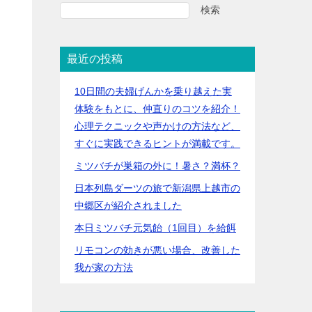
検索
最近の投稿
10日間の夫婦げんかを乗り越えた実
体験をもとに、仲直りのコツを紹介！
心理テクニックや声かけの方法など、
すぐに実践できるヒントが満載です。
ミツバチが巣箱の外に！暑さ？満杯？
日本列島ダーツの旅で新潟県上越市の
中郷区が紹介されました
本日ミツバチ元気飴（1回目）を給餌
リモコンの効きが悪い場合、改善した
我が家の方法