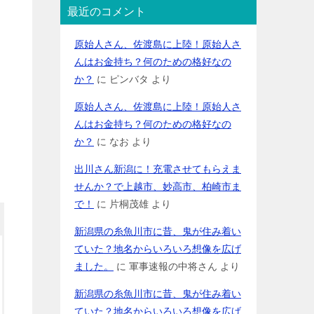
最近のコメント
原始人さん、佐渡島に上陸！原始人さ
んはお金持ち？何のための格好なの
か？
に
ピンバタ
より
原始人さん、佐渡島に上陸！原始人さ
んはお金持ち？何のための格好なの
か？
に
なお
より
出川さん新潟に！充電させてもらえま
せんか？で上越市、妙高市、柏崎市ま
で！
に
片桐茂雄
より
新潟県の糸魚川市に昔、鬼が住み着い
ていた？地名からいろいろ想像を広げ
ました。
に
軍事速報の中将さん
より
新潟県の糸魚川市に昔、鬼が住み着い
ていた？地名からいろいろ想像を広げ