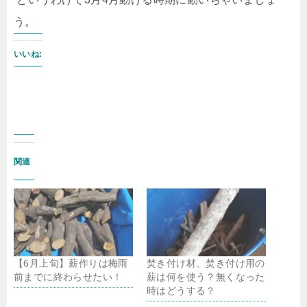
う。
いいね:
関連
【6月上旬】薪作りは梅雨
焚き付け材、焚き付け用の
前までに終わらせたい！
薪は何を使う？無くなった
時はどうする？