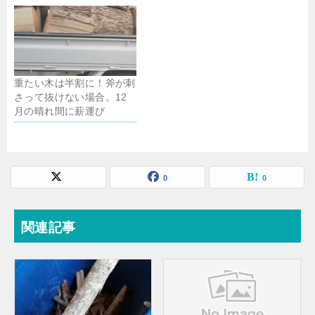
重たい木は半割に！斧が刺
さって抜けない場合。12
月の晴れ間に薪運び
0
0
関連記事