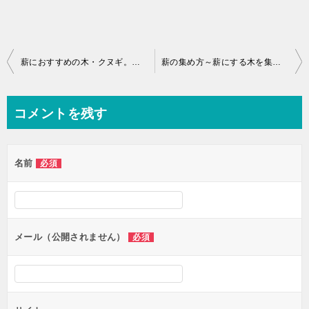
薪におすすめの木・クヌギ。理由を３つご紹介します。武蔵野大地にたくさんはえていた！
薪の集め方～薪にする木を集めるのは結構簡単？！
コメントを残す
名前
必須
メール（公開されません）
必須