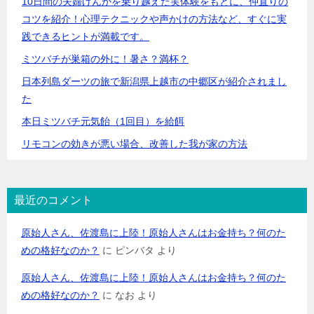
10日間の夫婦げんかを乗り越えた実体験をもとに、仲直りの
コツを紹介！心理テクニックや声かけの方法など、すぐに実
践できるヒントが満載です。
ミツバチが巣箱の外に！暑さ？満杯？
日本列島ダーツの旅で新潟県上越市の中郷区が紹介されまし
た
本日ミツバチ元気飴（1回目）を給餌
リモコンの効きが悪い場合、改善した我が家の方法
最近のコメント
原始人さん、佐渡島に上陸！原始人さんはお金持ち？何のた
めの格好なのか？
に
ピンバタ
より
原始人さん、佐渡島に上陸！原始人さんはお金持ち？何のた
めの格好なのか？
に
なお
より