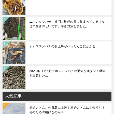
ニホンミツバチ、巣門、巣箱の外に集まっている！な
ぜ？暑さのせいです。暑さ対策しました。
オオスズメバチの女王蜂がぺったんこにかかる
2023年11月5日ニホンミツバチの巣箱が満タン！継箱
を決意した…
人気記事
原始人さん、佐渡島に上陸！原始人さんはお金持ち？
何のための格好なのか？