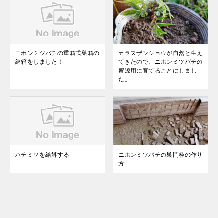
ニホンミツバチの重箱式巣箱の
カラスザンショウが自然と生え
継箱をしました！
てきたので、ニホンミツバチの
蜜源用に育てることにしまし
た。
ハチミツを給餌する
ニホンミツバチの巣門枠の作り
方