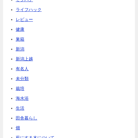
ライフハック
レビュー
健康
巣箱
新潟
新潟上越
有名人
未分類
栽培
海水浴
生活
田舎暮らし
畑
薪にする木について