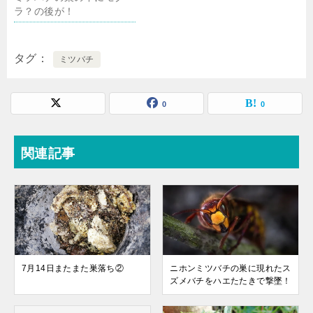
ラ？の後が！
タグ
ミツバチ
0
0
関連記事
7月14日またまた巣落ち②
ニホンミツバチの巣に現れたス
ズメバチをハエたたきで撃墜！