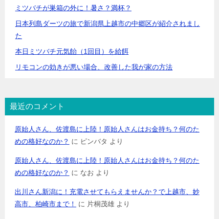
ミツバチが巣箱の外に！暑さ？満杯？
日本列島ダーツの旅で新潟県上越市の中郷区が紹介されまし
た
本日ミツバチ元気飴（1回目）を給餌
リモコンの効きが悪い場合、改善した我が家の方法
最近のコメント
原始人さん、佐渡島に上陸！原始人さんはお金持ち？何のた
めの格好なのか？
に
ピンバタ
より
原始人さん、佐渡島に上陸！原始人さんはお金持ち？何のた
めの格好なのか？
に
なお
より
出川さん新潟に！充電させてもらえませんか？で上越市、妙
高市、柏崎市まで！
に
片桐茂雄
より