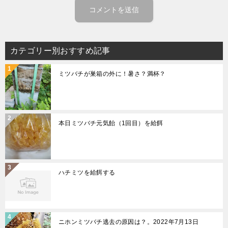
カテゴリー別おすすめ記事
ミツバチが巣箱の外に！暑さ？満杯？
本日ミツバチ元気飴（1回目）を給餌
ハチミツを給餌する
ニホンミツバチ逃去の原因は？。2022年7月13日