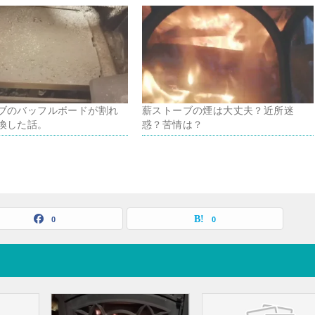
ブのバッフルボードが割れ
薪ストーブの煙は大丈夫？近所迷
換した話。
惑？苦情は？
0
0