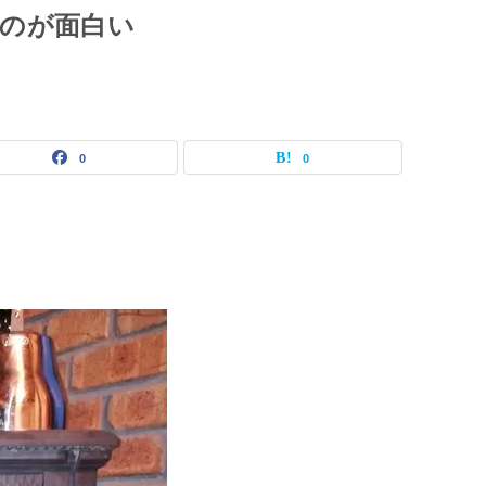
のが面白い
0
0