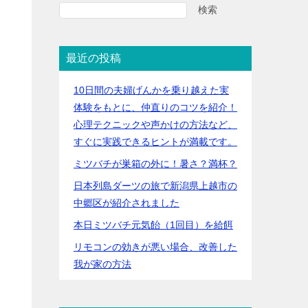
検索
最近の投稿
10日間の夫婦げんかを乗り越えた実
体験をもとに、仲直りのコツを紹介！
心理テクニックや声かけの方法など、
すぐに実践できるヒントが満載です。
ミツバチが巣箱の外に！暑さ？満杯？
日本列島ダーツの旅で新潟県上越市の
中郷区が紹介されました
本日ミツバチ元気飴（1回目）を給餌
リモコンの効きが悪い場合、改善した
我が家の方法