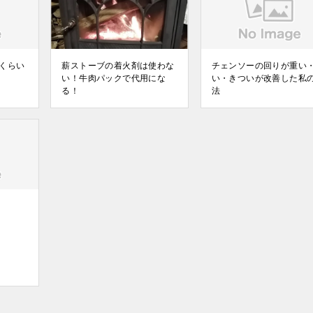
くらい
薪ストーブの着火剤は使わな
チェンソーの回りが重い
い！牛肉パックで代用にな
い・きついが改善した私
る！
法
る