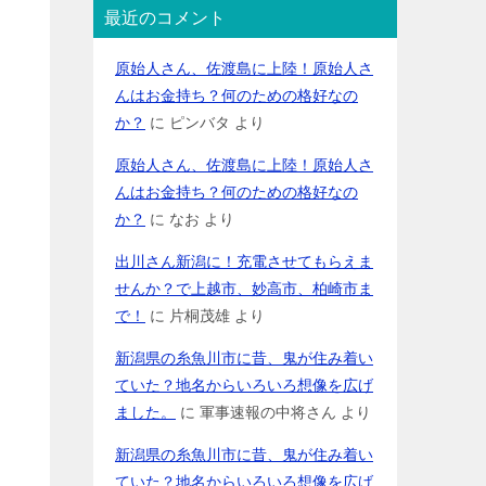
最近のコメント
原始人さん、佐渡島に上陸！原始人さ
んはお金持ち？何のための格好なの
か？
に
ピンバタ
より
原始人さん、佐渡島に上陸！原始人さ
んはお金持ち？何のための格好なの
か？
に
なお
より
出川さん新潟に！充電させてもらえま
せんか？で上越市、妙高市、柏崎市ま
で！
に
片桐茂雄
より
新潟県の糸魚川市に昔、鬼が住み着い
ていた？地名からいろいろ想像を広げ
ました。
に
軍事速報の中将さん
より
新潟県の糸魚川市に昔、鬼が住み着い
ていた？地名からいろいろ想像を広げ