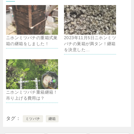
ニホンミツバチの重箱式巣
2023年11月5日ニホンミツ
箱の継箱をしました！
バチの巣箱が満タン！継箱
を決意した…
ニホンミツバチ重箱継箱！
吊り上げる費用は？
タグ
ミツバチ
継箱