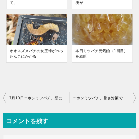
て。
後が！
オオスズメバチの女王蜂がぺっ
本日ミツバチ元気飴（1回目）
たんこにかかる
を給餌
7月10日ニホンミツバチ。壁にくっついて暑そう。
ニホンミツバチ、暑さ対策で継箱した、その後
コメントを残す