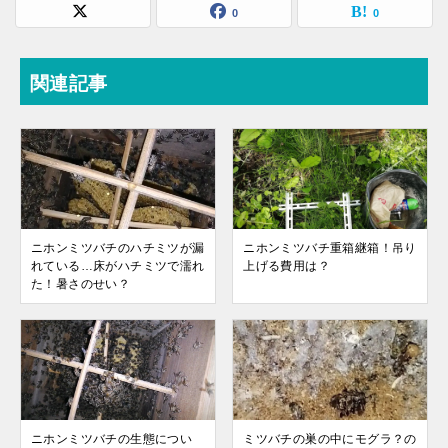
0
0
関連記事
ニホンミツバチのハチミツが漏
ニホンミツバチ重箱継箱！吊り
れている…床がハチミツで濡れ
上げる費用は？
た！暑さのせい？
ニホンミツバチの生態につい
ミツバチの巣の中にモグラ？の