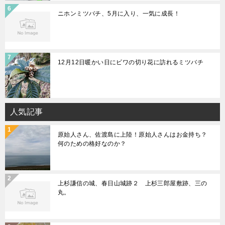
ニホンミツバチ、5月に入り、一気に成長！
12月12日暖かい日にビワの切り花に訪れるミツバチ
人気記事
原始人さん、佐渡島に上陸！原始人さんはお金持ち？
何のための格好なのか？
上杉謙信の城、春日山城跡２ 上杉三郎屋敷跡、三の
丸。