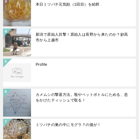
本日ミツバチ元気飴（1回目）を給餌
新潟で原始人目撃！原始人は長野から来たのか？妙高
市から上越市
Profile
カメムシの撃退方法。瓶やペットボトルにためる、息
をかけたティッシュで取る！
ミツバチの巣の中にモグラ？の後が！