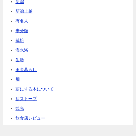
新潟
新潟上越
有名人
未分類
栽培
海水浴
生活
田舎暮らし
畑
薪にする木について
薪ストーブ
観光
飲食店レビュー