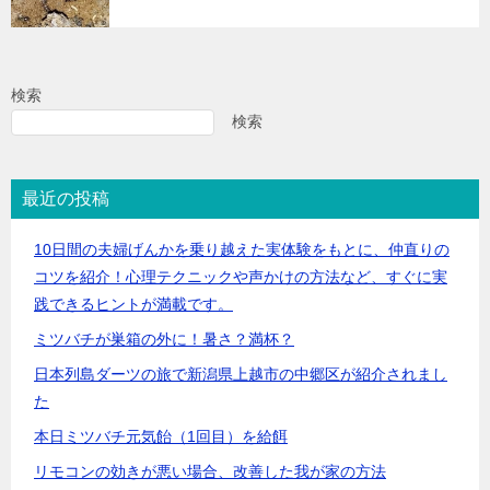
検索
検索
最近の投稿
10日間の夫婦げんかを乗り越えた実体験をもとに、仲直りの
コツを紹介！心理テクニックや声かけの方法など、すぐに実
践できるヒントが満載です。
ミツバチが巣箱の外に！暑さ？満杯？
日本列島ダーツの旅で新潟県上越市の中郷区が紹介されまし
た
本日ミツバチ元気飴（1回目）を給餌
リモコンの効きが悪い場合、改善した我が家の方法