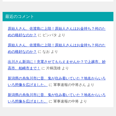
最近のコメント
原始人さん、佐渡島に上陸！原始人さんはお金持ち？何のた
めの格好なのか？
に
ピンバタ
より
原始人さん、佐渡島に上陸！原始人さんはお金持ち？何のた
めの格好なのか？
に
なお
より
出川さん新潟に！充電させてもらえませんか？で上越市、妙
高市、柏崎市まで！
に
片桐茂雄
より
新潟県の糸魚川市に昔、鬼が住み着いていた？地名からいろ
いろ想像を広げました。
に
軍事速報の中将さん
より
新潟県の糸魚川市に昔、鬼が住み着いていた？地名からいろ
いろ想像を広げました。
に
軍事速報の中将
より