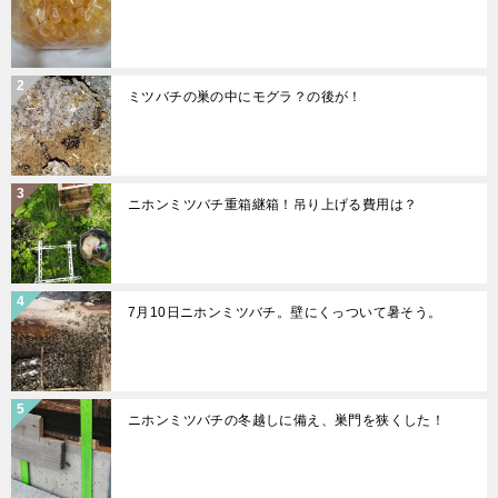
ミツバチの巣の中にモグラ？の後が！
ニホンミツバチ重箱継箱！吊り上げる費用は？
7月10日ニホンミツバチ。壁にくっついて暑そう。
ニホンミツバチの冬越しに備え、巣門を狭くした！