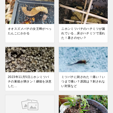
オオスズメバチの女王蜂がぺっ
ニホンミツバチのハチミツが漏
たんこにかかる
れている…床がハチミツで濡れ
た！暑さのせい？
2023年11月5日ニホンミツバ
ミツバチに刺された！痛い！い
チの巣箱が満タン！継箱を決意
つまで痛い？原因は？刺されな
した…
い対策など