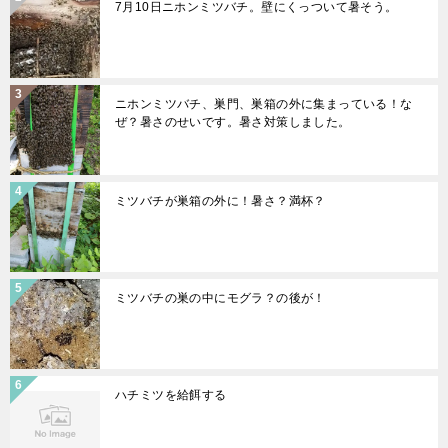
7月10日ニホンミツバチ。壁にくっついて暑そう。
ニホンミツバチ、巣門、巣箱の外に集まっている！な
ぜ？暑さのせいです。暑さ対策しました。
ミツバチが巣箱の外に！暑さ？満杯？
ミツバチの巣の中にモグラ？の後が！
ハチミツを給餌する