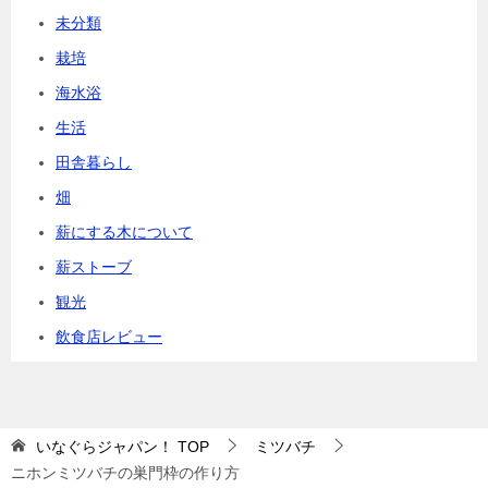
未分類
栽培
海水浴
生活
田舎暮らし
畑
薪にする木について
薪ストーブ
観光
飲食店レビュー
いなぐらジャパン！
TOP
ミツバチ
ニホンミツバチの巣門枠の作り方