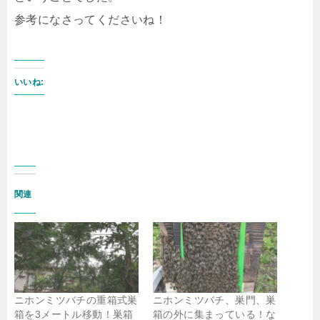
参考になさってくださいね！
いいね:
関連
ニホンミツバチの重箱式巣
ニホンミツバチ、巣門、巣
箱を3メートル移動！巣箱
箱の外に集まっている！な