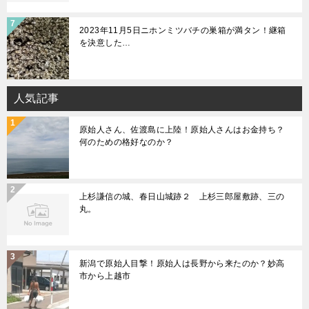
2023年11月5日ニホンミツバチの巣箱が満タン！継箱
を決意した…
人気記事
原始人さん、佐渡島に上陸！原始人さんはお金持ち？
何のための格好なのか？
上杉謙信の城、春日山城跡２ 上杉三郎屋敷跡、三の
丸。
新潟で原始人目撃！原始人は長野から来たのか？妙高
市から上越市