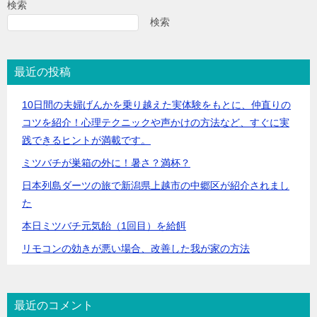
検索
検索
最近の投稿
10日間の夫婦げんかを乗り越えた実体験をもとに、仲直りの
コツを紹介！心理テクニックや声かけの方法など、すぐに実
践できるヒントが満載です。
ミツバチが巣箱の外に！暑さ？満杯？
日本列島ダーツの旅で新潟県上越市の中郷区が紹介されまし
た
本日ミツバチ元気飴（1回目）を給餌
リモコンの効きが悪い場合、改善した我が家の方法
最近のコメント