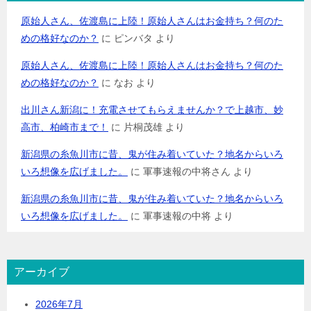
原始人さん、佐渡島に上陸！原始人さんはお金持ち？何のた
めの格好なのか？
に
ピンバタ
より
原始人さん、佐渡島に上陸！原始人さんはお金持ち？何のた
めの格好なのか？
に
なお
より
出川さん新潟に！充電させてもらえませんか？で上越市、妙
高市、柏崎市まで！
に
片桐茂雄
より
新潟県の糸魚川市に昔、鬼が住み着いていた？地名からいろ
いろ想像を広げました。
に
軍事速報の中将さん
より
新潟県の糸魚川市に昔、鬼が住み着いていた？地名からいろ
いろ想像を広げました。
に
軍事速報の中将
より
アーカイブ
2026年7月