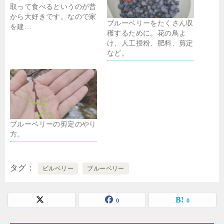
取って食べるというのが昔
から大好きです。なので家
ブルーベリーをたくさん収
を建…
穫するために。花の鳥よ
け、人工授粉、肥料、剪定
など。
ブルーベリーの剪定のやり
方。
タグ
ビルベリー
ブルーベリー
0
0