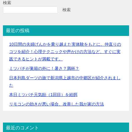
検索
検索
最近の投稿
10日間の夫婦げんかを乗り越えた実体験をもとに、仲直りの
コツを紹介！心理テクニックや声かけの方法など、すぐに実
践できるヒントが満載です。
ミツバチが巣箱の外に！暑さ？満杯？
日本列島ダーツの旅で新潟県上越市の中郷区が紹介されまし
た
本日ミツバチ元気飴（1回目）を給餌
リモコンの効きが悪い場合、改善した我が家の方法
最近のコメント