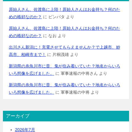
原始人さん、佐渡島に上陸！原始人さんはお金持ち？何のた
めの格好なのか？
に
ピンバタ
より
原始人さん、佐渡島に上陸！原始人さんはお金持ち？何のた
めの格好なのか？
に
なお
より
出川さん新潟に！充電させてもらえませんか？で上越市、妙
高市、柏崎市まで！
に
片桐茂雄
より
新潟県の糸魚川市に昔、鬼が住み着いていた？地名からいろ
いろ想像を広げました。
に
軍事速報の中将さん
より
新潟県の糸魚川市に昔、鬼が住み着いていた？地名からいろ
いろ想像を広げました。
に
軍事速報の中将
より
アーカイブ
2026年7月