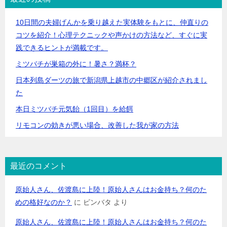
10日間の夫婦げんかを乗り越えた実体験をもとに、仲直りの
コツを紹介！心理テクニックや声かけの方法など、すぐに実
践できるヒントが満載です。
ミツバチが巣箱の外に！暑さ？満杯？
日本列島ダーツの旅で新潟県上越市の中郷区が紹介されまし
た
本日ミツバチ元気飴（1回目）を給餌
リモコンの効きが悪い場合、改善した我が家の方法
最近のコメント
原始人さん、佐渡島に上陸！原始人さんはお金持ち？何のた
めの格好なのか？
に
ピンバタ
より
原始人さん、佐渡島に上陸！原始人さんはお金持ち？何のた