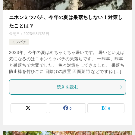
ニホンミツバチ、今年の夏は巣落ちしない！対策し
たことは？
公開日：
2023年8月25日
ミツバチ
2023年、今年の夏はめちゃくちゃ暑いです。 暑いといえば
気になるのはニホンミツバチの巣落ちです。 一昨年、昨年
と巣落ちで大変でした。 色々対策をしてきました。 巣落ち
防止棒を竹ひごに 日除けの設置 四面巣門 などですね […]
続きを読む
0
0