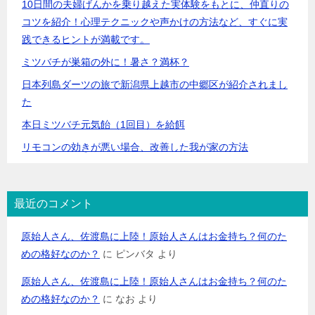
10日間の夫婦げんかを乗り越えた実体験をもとに、仲直りの
コツを紹介！心理テクニックや声かけの方法など、すぐに実
践できるヒントが満載です。
ミツバチが巣箱の外に！暑さ？満杯？
日本列島ダーツの旅で新潟県上越市の中郷区が紹介されまし
た
本日ミツバチ元気飴（1回目）を給餌
リモコンの効きが悪い場合、改善した我が家の方法
最近のコメント
原始人さん、佐渡島に上陸！原始人さんはお金持ち？何のた
めの格好なのか？
に
ピンバタ
より
原始人さん、佐渡島に上陸！原始人さんはお金持ち？何のた
めの格好なのか？
に
なお
より