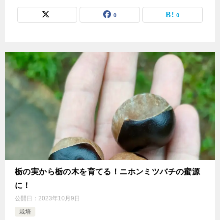
0
0
栃の実から栃の木を育てる！ニホンミツバチの蜜源
に！
公開日：
2023年10月9日
栽培