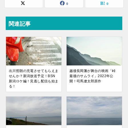
0
0
関連記事
出川哲朗の充電させてもらえま
越後長岡藩が舞台の映画「峠
せんか？新潟放送予定！BSN
最後のサムライ」2022年公
新潟ロケ編！見逃し配信も始ま
開！司馬遼太郎原作
る！