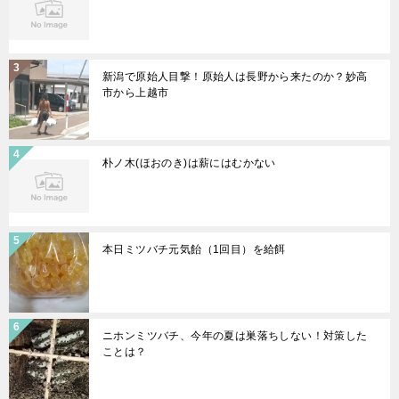
新潟で原始人目撃！原始人は長野から来たのか？妙高
市から上越市
朴ノ木(ほおのき)は薪にはむかない
本日ミツバチ元気飴（1回目）を給餌
ニホンミツバチ、今年の夏は巣落ちしない！対策した
ことは？