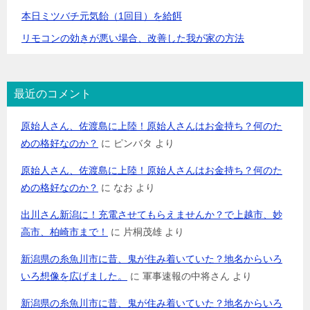
本日ミツバチ元気飴（1回目）を給餌
リモコンの効きが悪い場合、改善した我が家の方法
最近のコメント
原始人さん、佐渡島に上陸！原始人さんはお金持ち？何のた
めの格好なのか？
に
ピンバタ
より
原始人さん、佐渡島に上陸！原始人さんはお金持ち？何のた
めの格好なのか？
に
なお
より
出川さん新潟に！充電させてもらえませんか？で上越市、妙
高市、柏崎市まで！
に
片桐茂雄
より
新潟県の糸魚川市に昔、鬼が住み着いていた？地名からいろ
いろ想像を広げました。
に
軍事速報の中将さん
より
新潟県の糸魚川市に昔、鬼が住み着いていた？地名からいろ