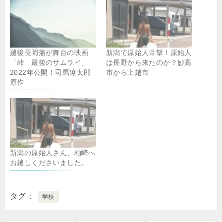
越後長岡藩が舞台の映画
新潟で原始人目撃！原始人
「峠 最後のサムライ」
は長野から来たのか？妙高
2022年公開！司馬遼太郎
市から上越市
原作
新潟の原始人さん、柏崎へ
お越しくださいました。
タグ
学校