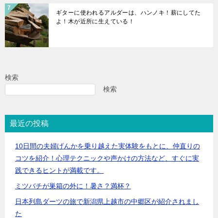
ギターに使われるアルダーは、ハンノキ！薪にしてた
よ！木が近所に生えている！
検索
検索
最近の投稿
10日間の夫婦げんかを乗り越えた実体験をもとに、仲直りの
コツを紹介！心理テクニックや声かけの方法など、すぐに実
践できるヒントが満載です。
ミツバチが巣箱の外に！暑さ？満杯？
日本列島ダーツの旅で新潟県上越市の中郷区が紹介されまし
た