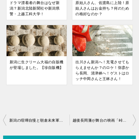
ドラマ漂着者の舞台はなぜ新
原始人さん、佐渡島に上陸！原
潟？新潟北陸新聞社や新潟県
始人さんはお金持ち？何のため
警・上越工科大学！
の格好なのか？
新潟に生クリーム大福の自販機
出川さん新潟へ！充電させても
が登場しました。【珍自販機】
らえませんか？のロケ！弥彦か
ら長岡、清津峡へ！ゲストはロ
ッチ中岡さんと王林さん！
新潟の喧嘩自慢と朝倉未来軍団が激突！新潟のヤンキー恐すぎ！
越後長岡藩が舞台の映画「峠 最後のサムライ」2022年公開！司馬遼太郎原作