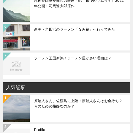
越後長岡藩が舞台の映画「峠 最後のサムライ」2022
年公開！司馬遼太郎原作
新潟・角田浜のラーメン「なみ福」へ行ってみた！
ラーメン王国新潟！ラーメン屋が多い理由は？
人気記事
原始人さん、佐渡島に上陸！原始人さんはお金持ち？
何のための格好なのか？
Profile