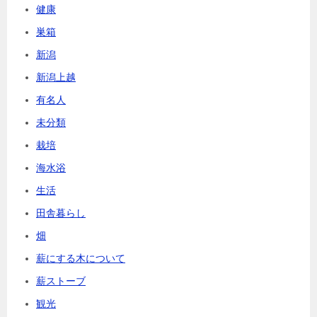
健康
巣箱
新潟
新潟上越
有名人
未分類
栽培
海水浴
生活
田舎暮らし
畑
薪にする木について
薪ストーブ
観光