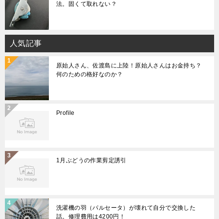
法。固くて取れない？
人気記事
原始人さん、佐渡島に上陸！原始人さんはお金持ち？
何のための格好なのか？
Profile
1月ぶどうの作業剪定誘引
洗濯機の羽（パルセータ）が壊れて自分で交換した
話。修理費用は4200円！