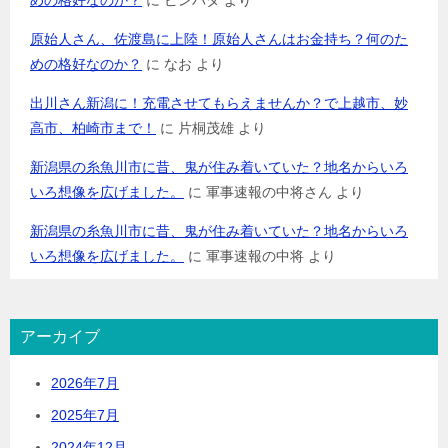
めの格好なのか？
に
ピンバタ
より
原始人さん、佐渡島に上陸！原始人さんはお金持ち？何のた
めの格好なのか？
に
なお
より
出川さん新潟に！充電させてもらえませんか？で上越市、妙
高市、柏崎市まで！
に
片桐茂雄
より
新潟県の糸魚川市に昔、鬼が住み着いていた？地名からいろ
いろ想像を広げました。
に
軍事速報の中将さん
より
新潟県の糸魚川市に昔、鬼が住み着いていた？地名からいろ
いろ想像を広げました。
に
軍事速報の中将
より
アーカイブ
2026年7月
2025年7月
2024年12月