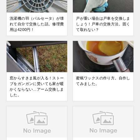
洗濯機の羽（パルセータ）が壊
戸が重い場合は戸車を交換しま
れて自分で交換した話。修理費
しょう！戸車の交換方法。固く
用は4200円！
て取れない？
窓からすきま風が入る！ストー
蜜蝋ワックスの作り方。自作し
ブをガンガンに焚いても家が暖
てみました。
かくならない…アーム交換しま
した。