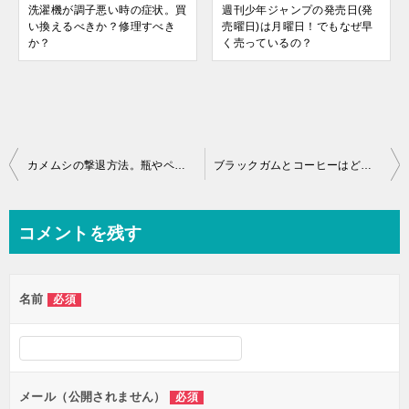
洗濯機が調子悪い時の症状。買
週刊少年ジャンプの発売日(発
い換えるべきか？修理すべき
売曜日)は月曜日！でもなぜ早
か？
く売っているの？
カメムシの撃退方法。瓶やペットボトルにためる、息をかけたティッシュで取る！
ブラックガムとコーヒーはどちらがカフェインが多い？
コメントを残す
名前
必須
メール（公開されません）
必須