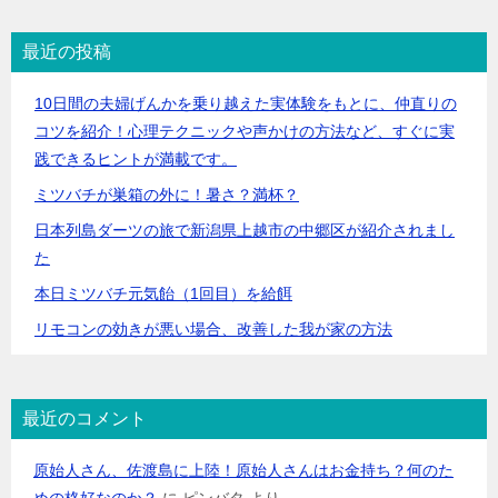
最近の投稿
10日間の夫婦げんかを乗り越えた実体験をもとに、仲直りの
コツを紹介！心理テクニックや声かけの方法など、すぐに実
践できるヒントが満載です。
ミツバチが巣箱の外に！暑さ？満杯？
日本列島ダーツの旅で新潟県上越市の中郷区が紹介されまし
た
本日ミツバチ元気飴（1回目）を給餌
リモコンの効きが悪い場合、改善した我が家の方法
最近のコメント
原始人さん、佐渡島に上陸！原始人さんはお金持ち？何のた