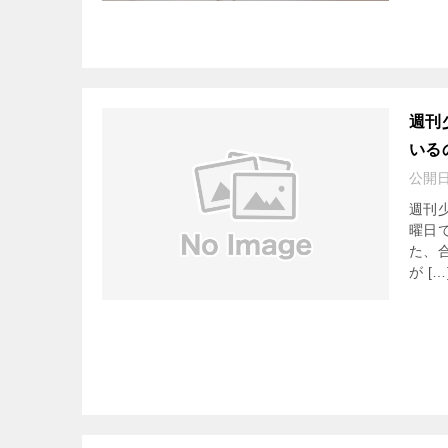
週刊
いる
公開
週刊
曜日
た、
が […