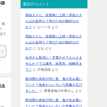
本語
最近のコメント
原始人さん、佐渡島に上陸！原始人さ
んはお金持ち？何のための格好なの
、再
か？
に
ピンバタ
より
す。
語で
原始人さん、佐渡島に上陸！原始人さ
んはお金持ち？何のための格好なの
か？
に
なお
より
出川さん新潟に！充電させてもらえま
せんか？で上越市、妙高市、柏崎市ま
で！
に
片桐茂雄
より
新潟県の糸魚川市に昔、鬼が住み着い
ていた？地名からいろいろ想像を広げ
意点
ました。
に
軍事速報の中将さん
より
新潟県の糸魚川市に昔、鬼が住み着い
ていた？地名からいろいろ想像を広げ
ヤー