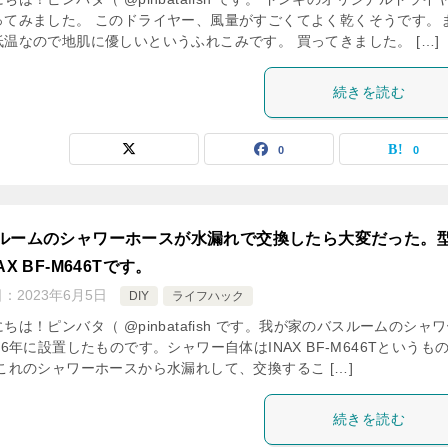
ってみました。 このドライヤー、風量がすごくてよく乾くそうです。
低温なので地肌に優しいというふれこみです。 買ってきました。 […]
続きを読む
0
0
ルームのシャワーホースが水漏れで交換したら大変だった。
AX BF-M646Tです。
日：
2023年6月5日
DIY
ライフハック
ちは！ピンバタ（ @pinbatafish です。我が家のバスルームのシャ
06年に設置したものです。シャワー自体はINAX BF-M646Tというも
 これのシャワーホースから水漏れして、交換するこ […]
続きを読む