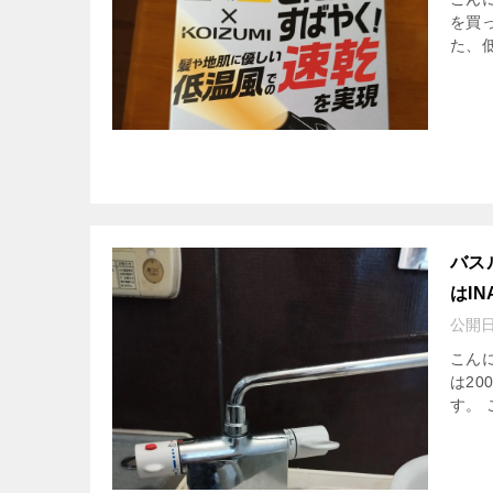
を買
た、
バス
はIN
公開
こんに
は20
す。