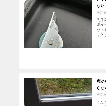
ない
更新
先日
調べ
なり
を交 [
窓か
らな
更新
こん