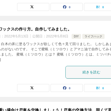
0
0
ワックスの作り方。自作してみました。
日：
2022年5月13日
公開日：
2022年5月8日
DIY
ライフハック
、白木の床に塗るワックスが欲しくて色々見て回りました。 しかしあ
ものがないのです。 そこで蜜蝋（ミツロウ）とアマニ油で自作してみ
しました。 蜜蝋（ミツロウ）とは？ 蜜蝋（ミツロウ）とは、ミツバチ
]
続きを読む
0
0
重い場合は戸車を交換しましょう！戸車の交換方法。固くて