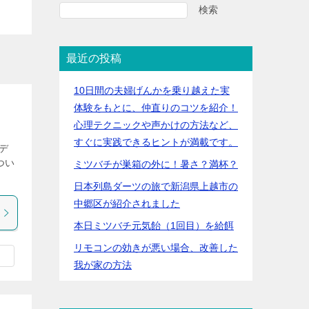
検索
最近の投稿
10日間の夫婦げんかを乗り越えた実
体験をもとに、仲直りのコツを紹介！
心理テクニックや声かけの方法など、
すぐに実践できるヒントが満載です。
デ
つい
ミツバチが巣箱の外に！暑さ？満杯？
日本列島ダーツの旅で新潟県上越市の
中郷区が紹介されました
本日ミツバチ元気飴（1回目）を給餌
リモコンの効きが悪い場合、改善した
我が家の方法