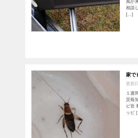
風が
相談
[…]
家で
更新
１週
災報
ピ音
ッピ [