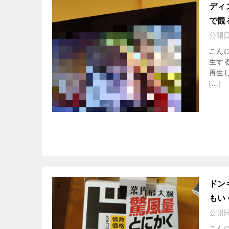
ディ
で観
公開
こん
生す
再生
[…]
ドン
もい
公開
こんに