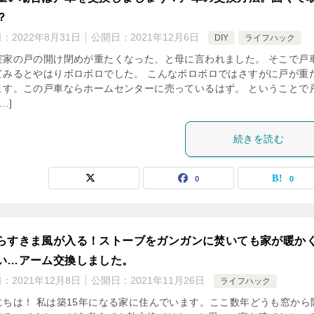
？
日：
2022年8月31日
公開日：
2021年12月6日
DIY
ライフハック
実家の戸の開け閉めが重たくなった、と母に言われました。 そこで戸
てみるとやはりボロボロでした。 こんなボロボロではさすがに戸が重
ます。この戸車ならホームセンターに売っているはず。 ということで
…]
続きを読む
0
0
らすきま風が入る！ストーブをガンガンに焚いても家が暖か
い…アーム交換しました。
日：
2021年12月8日
公開日：
2021年11月26日
ライフハック
にちは！ 私は築15年になる家に住んでいます。ここ数年どうも窓から