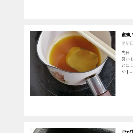
蜜蝋
更新
先日
良い
とに
か […
戸が