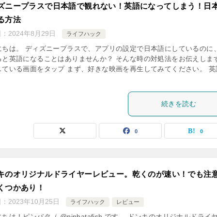
ズニープラスで日本語で観れない！英語になってしまう！日
る方法
日：
2024年8月29日
ライフハック
にちは。 ディズニープラスで、アプリの設定で日本語にしているのに
ると英語になることはありませんか？ そんな時の対処法をお伝えしま
している画面をタップ まず、好きな映画を再生してみてください。 英
続きを読む
0
0
キのオリジナルドライヤーレビュー。乾くのが速い！でも注
くつかあり！
日：
2023年10月25日
ライフハック
レビュー
ちは！ピンバタ（ @pinbatafish です。 ドンキのオリジナルドライ