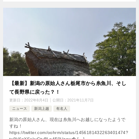
【最新】新潟の原始人さん栃尾市から糸魚川、そし
て長野県に戻った？！
更新日：
2022年8月4日
公開日：
2021年11月7日
ニュース
新潟上越
有名人
新潟の原始人さん、現在は糸魚川へお越しになったようで
すね！
https://twitter.com/oohrm/status/1456181432263401474?