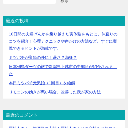
検索
最近の投稿
10日間の夫婦げんかを乗り越えた実体験をもとに、仲直りの
コツを紹介！心理テクニックや声かけの方法など、すぐに実
践できるヒントが満載です。
ミツバチが巣箱の外に！暑さ？満杯？
日本列島ダーツの旅で新潟県上越市の中郷区が紹介されまし
た
本日ミツバチ元気飴（1回目）を給餌
リモコンの効きが悪い場合、改善した我が家の方法
最近のコメント