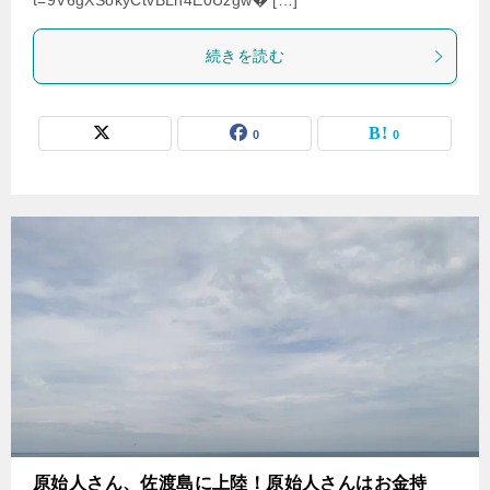
t=9V6gXSokyCtvBLn4E0Uzgw� […]
続きを読む
0
0
原始人さん、佐渡島に上陸！原始人さんはお金持