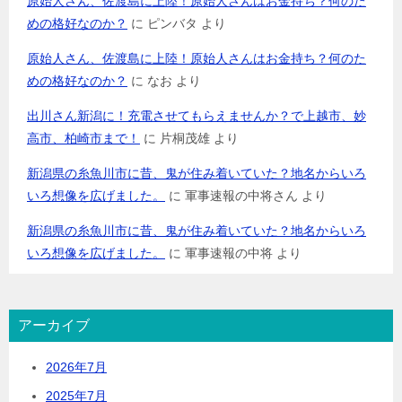
原始人さん、佐渡島に上陸！原始人さんはお金持ち？何のた
めの格好なのか？
に
ピンバタ
より
原始人さん、佐渡島に上陸！原始人さんはお金持ち？何のた
めの格好なのか？
に
なお
より
出川さん新潟に！充電させてもらえませんか？で上越市、妙
高市、柏崎市まで！
に
片桐茂雄
より
新潟県の糸魚川市に昔、鬼が住み着いていた？地名からいろ
いろ想像を広げました。
に
軍事速報の中将さん
より
新潟県の糸魚川市に昔、鬼が住み着いていた？地名からいろ
いろ想像を広げました。
に
軍事速報の中将
より
アーカイブ
2026年7月
2025年7月