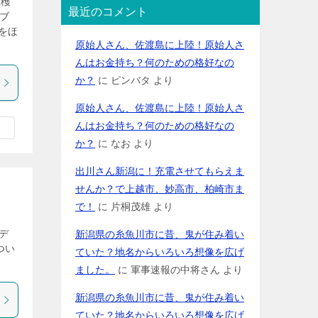
収穫
最近のコメント
のブ
をほ
原始人さん、佐渡島に上陸！原始人さ
んはお金持ち？何のための格好なの
か？
に
ピンバタ
より
原始人さん、佐渡島に上陸！原始人さ
んはお金持ち？何のための格好なの
か？
に
なお
より
出川さん新潟に！充電させてもらえま
せんか？で上越市、妙高市、柏崎市ま
で！
に
片桐茂雄
より
デ
新潟県の糸魚川市に昔、鬼が住み着い
つい
ていた？地名からいろいろ想像を広げ
ました。
に
軍事速報の中将さん
より
新潟県の糸魚川市に昔、鬼が住み着い
ていた？地名からいろいろ想像を広げ