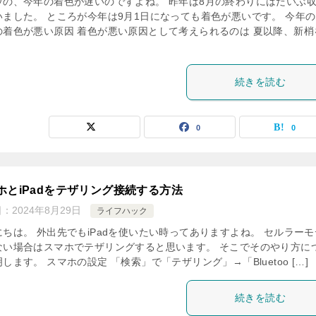
ウの、今年の着色が遅いのですよね。 昨年は8月の終わりにはだいぶ
いました。 ところが今年は9月1日になっても着色が悪いです。 今年
の着色が悪い原因 着色が悪い原因として考えられるのは 夏以降、新梢
続きを読む
0
0
ホとiPadをテザリング接続する方法
日：
2024年8月29日
ライフハック
にちは。 外出先でもiPadを使いたい時ってありますよね。 セルラーモ
ない場合はスマホでテザリングすると思います。 そこでそのやり方に
します。 スマホの設定 「検索」で「テザリング」→「Bluetoo […]
続きを読む