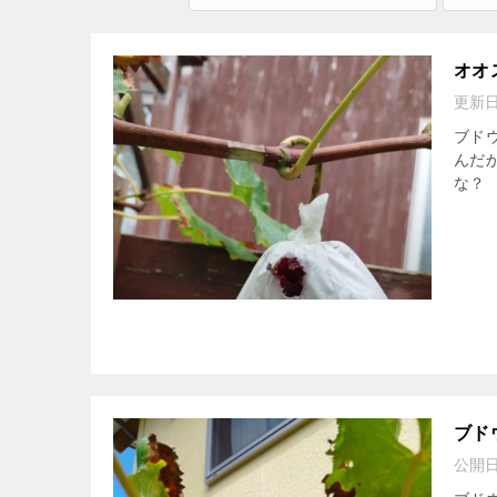
オオ
更新
ブド
んだ
な？
ブド
公開