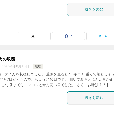
続きを読む
0
0
カの収穫
日：
2024年8月18日
栽培
朝、スイカを収穫しました。 重さを量ると7.8キロ！ 重くて落としそ
が7月7日だったので、ちょうど40日です。 叩いてみるとにぶい音かま
。 少し前まではコンコンとかん高い音でした。 さて、お味は？？ […]
続きを読む