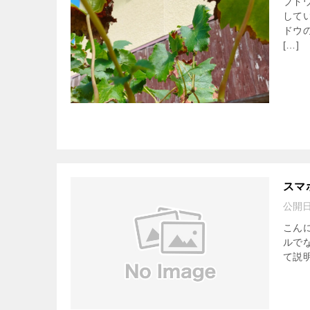
ブド
して
ドウ
[…]
スマ
公開
こん
ルで
て説明