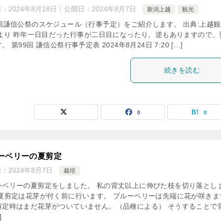
日：
2024年8月18日
公開日：
2024年8月7日
新潟上越
観光
9回謙信公祭のスケジュール（行事予定）をご紹介します。 出典:上越
VIより 昨年一日目だった行事が二日目になったり、逆もありますので、
。 第99回 謙信公祭行事予定表 2024年8月24日 7:20 […]
続きを読む
0
0
ーベリーの夏剪定
日：
2024年8月7日
栽培
ーベリーの夏剪定をしました。 私の背丈以上に伸びた枝を切り落とし
 夏剪定は花芽が付く前に行います。 ブルーベリーは先端に花が咲きま
剪定時はまだ花芽がついていません。（品種による） そうすることで
]