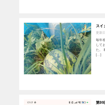
スイ
更新
毎年
して
た。
[…]
第9