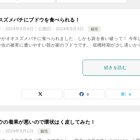
スズメバチにブドウを食べられる！
日：
2024年9月4日
公開日：
2024年9月3日
栽培
ウがオオスズメバチに食べられました…しかも袋を食い破って！ 今年
か虫の被害に遭いやすい我が家のブドウです。 収穫時期が少し遅いか
続きを読む
0
0
ウの着果が悪いので環状はく皮してみた！
日：
2024年9月1日
栽培