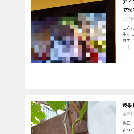
ディ
で観
公開
こん
生す
再生
[…]
裂果
更新
先日
よう