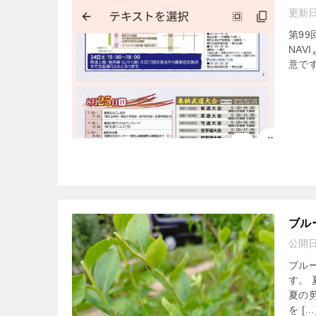
更新
第9
NA
意です
ブル
公開
ブル
す。
夏の
を […