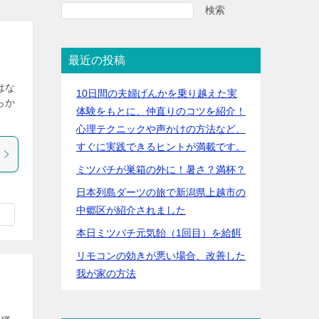
検索
最近の投稿
はな
10日間の夫婦げんかを乗り越えた実
らか
体験をもとに、仲直りのコツを紹介！
心理テクニックや声かけの方法など、
すぐに実践できるヒントが満載です。
ミツバチが巣箱の外に！暑さ？満杯？
日本列島ダーツの旅で新潟県上越市の
中郷区が紹介されました
本日ミツバチ元気飴（1回目）を給餌
リモコンの効きが悪い場合、改善した
我が家の方法