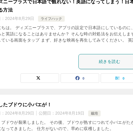
ズニープラスで日本語で観れない！英語になってしまう！日
る方法
日：
2024年8月29日
ライフハック
にちは。 ディズニープラスで、アプリの設定で日本語にしているのに
ると英語になることはありませんか？ そんな時の対処法をお伝えしま
している画面をタップ まず、好きな映画を再生してみてください。 英
続きを読む
0
0
したブドウに小バエが！
日：
2024年8月29日
公開日：
2024年8月19日
栽培
、ブドウが裂果しました。 その後、ブドウが熟すにつれて小バエがた
になってきました。 仕方がないので、早めに収穫しました。