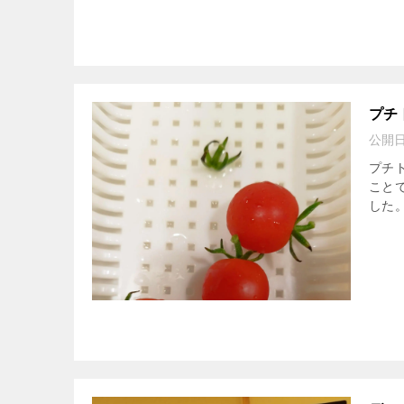
プチ
公開
プチ
こと
した