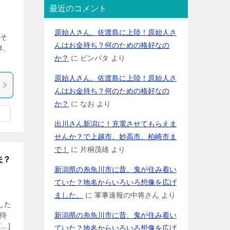
最近のコメント
原始人さん、佐渡島に上陸！原始人さ
回そ
んはお金持ち？何のための格好なの
d、
か？
に
ピンバタ
より
原始人さん、佐渡島に上陸！原始人さ
んはお金持ち？何のための格好なの
か？
に
なお
より
出川さん新潟に！充電させてもらえま
せんか？で上越市、妙高市、柏崎市ま
で！
に
片桐茂雄
より
夫？
新潟県の糸魚川市に昔、鬼が住み着い
ていた？地名からいろいろ想像を広げ
ました。
に
軍事速報の中将さん
より
した
新潟県の糸魚川市に昔、鬼が住み着い
待
…]
ていた？地名からいろいろ想像を広げ