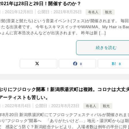
2021年は28日と29日！開催するのか？
日：
2021年12月8日
公開日：
2021年8月25日
有名人
観光
音髭(音楽と髭たち)という音楽イベント(フェス)が開催されます。 毎
たる出演者です。 今年もスキマスイッチやWANIMA、My Hair is Ba
みょんに宮本浩次さんなどが出演されます。 昨年は新 […]
続きを読む
0
0
ぶりにフジロック開幕！新潟県湯沢町は複雑。コロナは大丈
アーティストも苦しい。
日：
2022年8月4日
公開日：
2021年8月23日
有名人
観光
21年8月20日 新潟県湯沢町にてフジロックフェスティバルが開催されま
ぶり“フジロック”開幕へ 「ありがたいけど…」地元・湯沢町からは期
安 感染どう防ぐ？新潟総合テレビより。 入場者数は例年の半分に抑 [