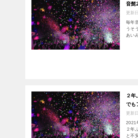
音髭
更新
毎年
うそう
あい
２年
でも
更新
20
２年
と不