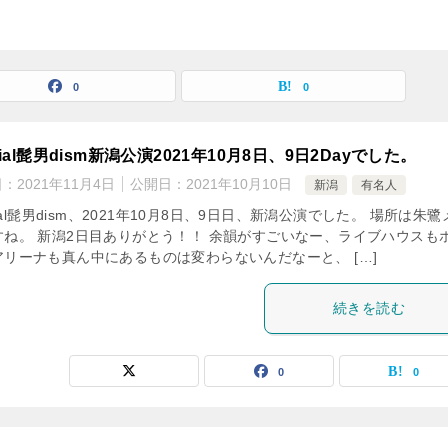
0
0
icial髭男dism新潟公演2021年10月8日、9日2Dayでした。
日：
2021年11月4日
公開日：
2021年10月10日
新潟
有名人
icial髭男dism、2021年10月8日、9日日、新潟公演でした。 場所は朱
すね。 新潟2日目ありがとう！！ 余韻がすごいなー、ライブハウスも
アリーナも真ん中にあるものは変わらないんだなーと、 […]
続きを読む
0
0