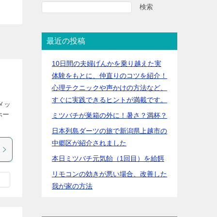
検索
最近の投稿
10日間の夫婦げんかを乗り越えた実
体験をもとに、仲直りのコツを紹介！
心理テクニックや声かけの方法など、
すぐに実践できるヒントが満載です。
鷺メッ
ホー
ミツバチが巣箱の外に！暑さ？満杯？
日本列島ダーツの旅で新潟県上越市の
中郷区が紹介されました
本日ミツバチ元気飴（1回目）を給餌
リモコンの効きが悪い場合、改善した
我が家の方法