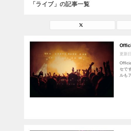
「ライブ」の記事一覧
Off
更新
Off
セで
ルも