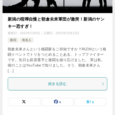
新潟の喧嘩自慢と朝倉未来軍団が激突！新潟のヤン
キー恐すぎ！
更新日：
2022年1月5日
公開日：
2021年10月12日
新潟
有名人
朝倉未来さんという格闘家をご存知ですか？RIZINという格
闘イベントでトリをつとめることある、トップファイター
です。先日も萩原選手と激闘を繰り広げました。 実は私、
彼のことはYouTubeで知りました。そう、朝倉未来さん
[…]
続きを読む
0
0