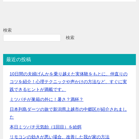
検索
検索
最近の投稿
10日間の夫婦げんかを乗り越えた実体験をもとに、仲直りの
コツを紹介！心理テクニックや声かけの方法など、すぐに実
践できるヒントが満載です。
ミツバチが巣箱の外に！暑さ？満杯？
日本列島ダーツの旅で新潟県上越市の中郷区が紹介されまし
た
本日ミツバチ元気飴（1回目）を給餌
リモコンの効きが悪い場合、改善した我が家の方法