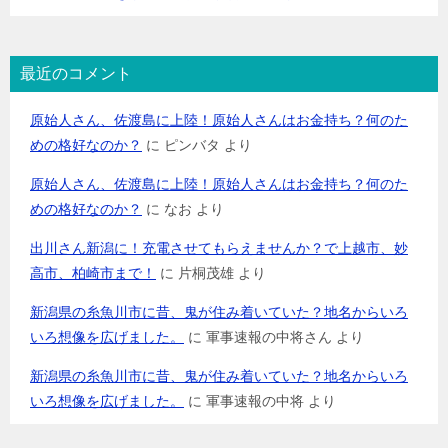
最近のコメント
原始人さん、佐渡島に上陸！原始人さんはお金持ち？何のた
めの格好なのか？
に
ピンバタ
より
原始人さん、佐渡島に上陸！原始人さんはお金持ち？何のた
めの格好なのか？
に
なお
より
出川さん新潟に！充電させてもらえませんか？で上越市、妙
高市、柏崎市まで！
に
片桐茂雄
より
新潟県の糸魚川市に昔、鬼が住み着いていた？地名からいろ
いろ想像を広げました。
に
軍事速報の中将さん
より
新潟県の糸魚川市に昔、鬼が住み着いていた？地名からいろ
いろ想像を広げました。
に
軍事速報の中将
より