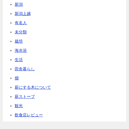
新潟
新潟上越
有名人
未分類
栽培
海水浴
生活
田舎暮らし
畑
薪にする木について
薪ストーブ
観光
飲食店レビュー