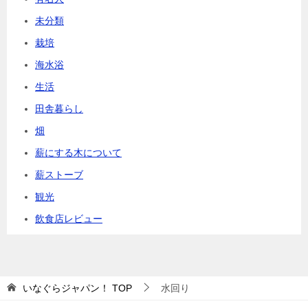
未分類
栽培
海水浴
生活
田舎暮らし
畑
薪にする木について
薪ストーブ
観光
飲食店レビュー
いなぐらジャパン！
TOP
水回り