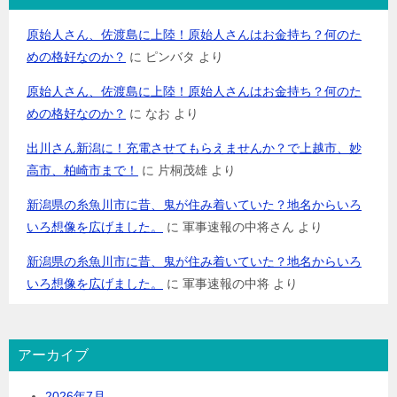
原始人さん、佐渡島に上陸！原始人さんはお金持ち？何のた
めの格好なのか？
に
ピンバタ
より
原始人さん、佐渡島に上陸！原始人さんはお金持ち？何のた
めの格好なのか？
に
なお
より
出川さん新潟に！充電させてもらえませんか？で上越市、妙
高市、柏崎市まで！
に
片桐茂雄
より
新潟県の糸魚川市に昔、鬼が住み着いていた？地名からいろ
いろ想像を広げました。
に
軍事速報の中将さん
より
新潟県の糸魚川市に昔、鬼が住み着いていた？地名からいろ
いろ想像を広げました。
に
軍事速報の中将
より
アーカイブ
2026年7月