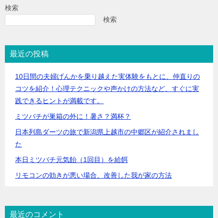
検索
検索
最近の投稿
10日間の夫婦げんかを乗り越えた実体験をもとに、仲直りの
コツを紹介！心理テクニックや声かけの方法など、すぐに実
践できるヒントが満載です。
ミツバチが巣箱の外に！暑さ？満杯？
日本列島ダーツの旅で新潟県上越市の中郷区が紹介されまし
た
本日ミツバチ元気飴（1回目）を給餌
リモコンの効きが悪い場合、改善した我が家の方法
最近のコメント