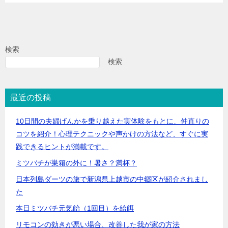
検索
検索
最近の投稿
10日間の夫婦げんかを乗り越えた実体験をもとに、仲直りの
コツを紹介！心理テクニックや声かけの方法など、すぐに実
践できるヒントが満載です。
ミツバチが巣箱の外に！暑さ？満杯？
日本列島ダーツの旅で新潟県上越市の中郷区が紹介されまし
た
本日ミツバチ元気飴（1回目）を給餌
リモコンの効きが悪い場合、改善した我が家の方法