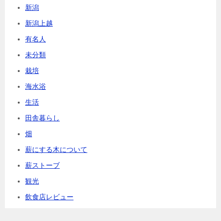
新潟
新潟上越
有名人
未分類
栽培
海水浴
生活
田舎暮らし
畑
薪にする木について
薪ストーブ
観光
飲食店レビュー