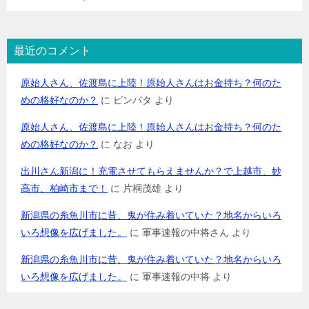
最近のコメント
原始人さん、佐渡島に上陸！原始人さんはお金持ち？何のた
めの格好なのか？
に
ピンバタ
より
原始人さん、佐渡島に上陸！原始人さんはお金持ち？何のた
めの格好なのか？
に
なお
より
出川さん新潟に！充電させてもらえませんか？で上越市、妙
高市、柏崎市まで！
に
片桐茂雄
より
新潟県の糸魚川市に昔、鬼が住み着いていた？地名からいろ
いろ想像を広げました。
に
軍事速報の中将さん
より
新潟県の糸魚川市に昔、鬼が住み着いていた？地名からいろ
いろ想像を広げました。
に
軍事速報の中将
より