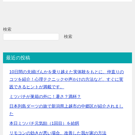
検索
検索
最近の投稿
10日間の夫婦げんかを乗り越えた実体験をもとに、仲直りの
コツを紹介！心理テクニックや声かけの方法など、すぐに実
践できるヒントが満載です。
ミツバチが巣箱の外に！暑さ？満杯？
日本列島ダーツの旅で新潟県上越市の中郷区が紹介されまし
た
本日ミツバチ元気飴（1回目）を給餌
リモコンの効きが悪い場合、改善した我が家の方法