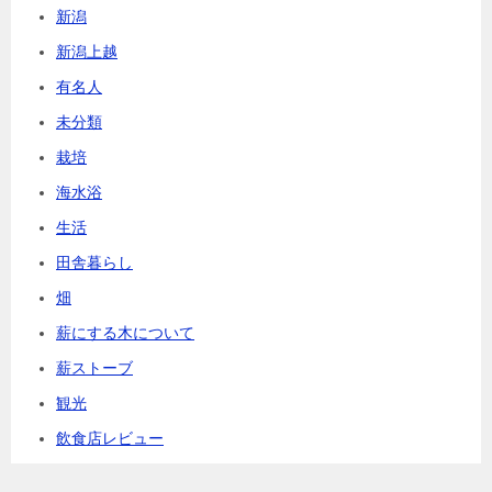
新潟
新潟上越
有名人
未分類
栽培
海水浴
生活
田舎暮らし
畑
薪にする木について
薪ストーブ
観光
飲食店レビュー