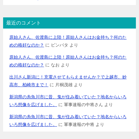
最近のコメント
原始人さん、佐渡島に上陸！原始人さんはお金持ち？何のた
めの格好なのか？
に
ピンバタ
より
原始人さん、佐渡島に上陸！原始人さんはお金持ち？何のた
めの格好なのか？
に
なお
より
出川さん新潟に！充電させてもらえませんか？で上越市、妙
高市、柏崎市まで！
に
片桐茂雄
より
新潟県の糸魚川市に昔、鬼が住み着いていた？地名からいろ
いろ想像を広げました。
に
軍事速報の中将さん
より
新潟県の糸魚川市に昔、鬼が住み着いていた？地名からいろ
いろ想像を広げました。
に
軍事速報の中将
より