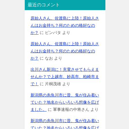
最近のコメント
原始人さん、佐渡島に上陸！原始人さ
んはお金持ち？何のための格好なの
か？
に
ピンバタ
より
原始人さん、佐渡島に上陸！原始人さ
んはお金持ち？何のための格好なの
か？
に
なお
より
出川さん新潟に！充電させてもらえま
せんか？で上越市、妙高市、柏崎市ま
で！
に
片桐茂雄
より
新潟県の糸魚川市に昔、鬼が住み着い
ていた？地名からいろいろ想像を広げ
ました。
に
軍事速報の中将さん
より
新潟県の糸魚川市に昔、鬼が住み着い
ていた？地名からいろいろ想像を広げ