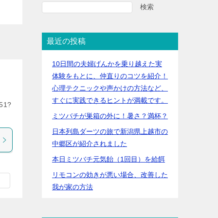
検索
最近の投稿
10日間の夫婦げんかを乗り越えた実
体験をもとに、仲直りのコツを紹介！
心理テクニックや声かけの方法など、
すぐに実践できるヒントが満載です。
51?
ミツバチが巣箱の外に！暑さ？満杯？
日本列島ダーツの旅で新潟県上越市の
中郷区が紹介されました
本日ミツバチ元気飴（1回目）を給餌
リモコンの効きが悪い場合、改善した
我が家の方法