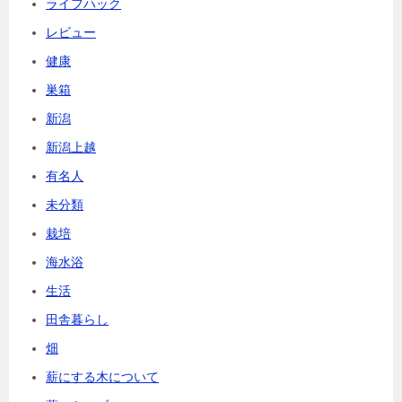
ライフハック
レビュー
健康
巣箱
新潟
新潟上越
有名人
未分類
栽培
海水浴
生活
田舎暮らし
畑
薪にする木について