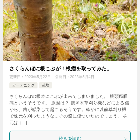
さくらんぼに根こぶが！根瘤を取ってみた。
更新日：
2023年5月22日
公開日：
2023年5月4日
ガーデニング
栽培
さくらんぼの根本にこぶが出来てしまいました。 根頭癌腫
病というそうです。 原因は？ 接ぎ木草刈り機などによる傷
から、菌が感染して起こるそうです。確かに以前草刈り機
で株元を刈ったような…その際に傷ついたのでしょう。 株
元は […]
続きを読む