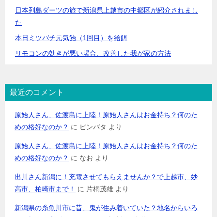
日本列島ダーツの旅で新潟県上越市の中郷区が紹介されまし
た
本日ミツバチ元気飴（1回目）を給餌
リモコンの効きが悪い場合、改善した我が家の方法
最近のコメント
原始人さん、佐渡島に上陸！原始人さんはお金持ち？何のた
めの格好なのか？
に
ピンバタ
より
原始人さん、佐渡島に上陸！原始人さんはお金持ち？何のた
めの格好なのか？
に
なお
より
出川さん新潟に！充電させてもらえませんか？で上越市、妙
高市、柏崎市まで！
に
片桐茂雄
より
新潟県の糸魚川市に昔、鬼が住み着いていた？地名からいろ