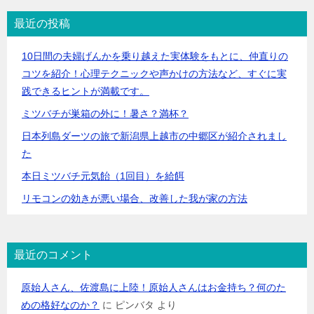
最近の投稿
10日間の夫婦げんかを乗り越えた実体験をもとに、仲直りの
コツを紹介！心理テクニックや声かけの方法など、すぐに実
践できるヒントが満載です。
ミツバチが巣箱の外に！暑さ？満杯？
日本列島ダーツの旅で新潟県上越市の中郷区が紹介されまし
た
本日ミツバチ元気飴（1回目）を給餌
リモコンの効きが悪い場合、改善した我が家の方法
最近のコメント
原始人さん、佐渡島に上陸！原始人さんはお金持ち？何のた
めの格好なのか？
に
ピンバタ
より