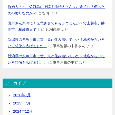
原始人さん、佐渡島に上陸！原始人さんはお金持ち？何のた
めの格好なのか？
に
なお
より
出川さん新潟に！充電させてもらえませんか？で上越市、妙
高市、柏崎市まで！
に
片桐茂雄
より
新潟県の糸魚川市に昔、鬼が住み着いていた？地名からいろ
いろ想像を広げました。
に
軍事速報の中将さん
より
新潟県の糸魚川市に昔、鬼が住み着いていた？地名からいろ
いろ想像を広げました。
に
軍事速報の中将
より
アーカイブ
2026年7月
2025年7月
2024年12月